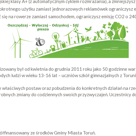
kiej klasy A+ (z automatycznym cyklem rozmrażania), a zmniejszysz
ielokrotnego użytku zamiast jednorazowych reklamówek ograniczysz e
ać się na rowerze zamiast samochodem, ograniczysz emisję CO2 o 240
alizowany był od kwietnia do grudnia 2011 roku jako 50 godzinne wa
ych ludzi w wieku 13-16 lat – uczniów szkół gimnazjalnych z Toruni
e właściwych postaw oraz pobudzenia do konkretnych działań na rzec
 drobnych zmiany do codziennych swoich przyzwyczajeń. Uczestnicy d
spółfinansowany ze środków Gminy Miasta Toruń.