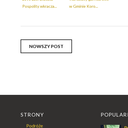
Pospolity wkracza...
w Gminie Koro...
NOWSZY POST
STRONY
POPULAR
Podróże
P