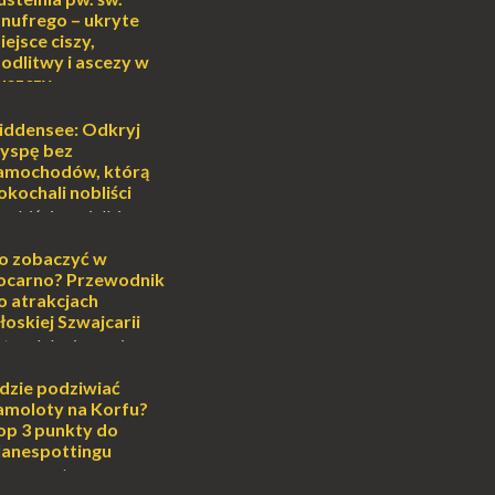
nufrego – ukryte
iejsce ciszy,
odlitwy i ascezy w
uszczy
ej
o może wydawać się
iddensee: Odkryj
wiata, treningiem
yspę bez
lub romantycznym
amochodów, którą
nych to nieustanne
okochali nobliści
B...
sobiście uwielbiam
cie otoczenia wodą
ascynuje. Mały
o zobaczyć w
i pośrodku Bałtyku?
ocarno? Przewodnik
mi jak doskonał...
o atrakcjach
łoskiej Szwajcarii
atem lub zimą, wiosną
południe Szwajcarii to
e zdecydowanie warto
dzie podziwiać
oja zimowa podróż do
amoloty na Korfu?
...
op 3 punkty do
lanespottingu
orfu, perła Morza