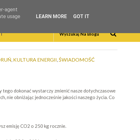
er-agent
rate usage
LEARN MORE
GOT IT
T
ORUŃ
,
KULTURA ENERGII
,
ŚWIADOMOŚĆ
Aby tego dokonać wystarczy zmienić nasze dotychczasowe
 nie obniżając jednocześnie jakości naszego życia. Co
ysz emisję CO2 o 250 kg rocznie.