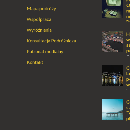
O
Mapa podróży
m
m
Współpraca
P
Augustowski
Wyróżnienia
Dla jednych t
H
ucieczką od ś
w
Konsultacja Podróżnicza
przetrwania 
s
życiem. Dla in
p
Patronat medialny
przebywanie z 
O
Kontakt
wyspy, a uczu
zawsze mnie f
C
kawałek ziem
L
To zawsze brz
p
w
L
lub jesienią, 
miejsce, któr
G
odwiedzić. M
s
Locarno gwara
T
p
K