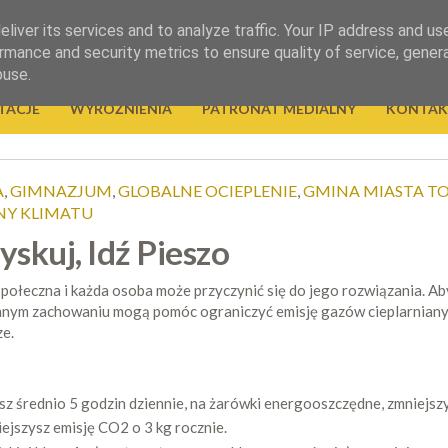
liver its services and to analyze traffic. Your IP address and us
rmance and security metrics to ensure quality of service, gene
buse.
TACJE
WYRÓŻNIENIA
PATRONAT MEDIALNY
KONTAK
A
,
GIMNAZJUM
,
GLOBALNE OCIEPLENIE
,
GMINA MIASTA T
NY KLIMATU
skuj, Idź Pieszo
 społeczna i każda osoba może przyczynić się do jego rozwiązania. 
nym zachowaniu mogą pomóc ograniczyć emisję gazów cieplarnianych,
ze.
sz średnio 5 godzin dziennie, na żarówki energooszczędne, zmniejsz
ejszysz emisję CO2 o 3 kg rocznie.