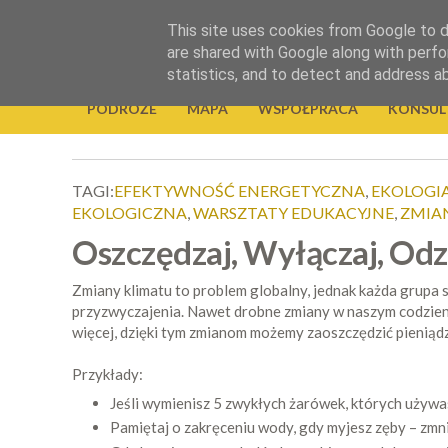
.
This site uses cookies from Google to de
Okiem Obiektywu
are shared with Google along with perfo
statistics, and to detect and address a
PODRÓŻE
MAPA
WSPÓŁPRACA
KONSUL
TAGI:
EFEKTYWNOŚĆ ENERGETYCZNA
,
EKOLOGI
EKOLOGICZNA
,
WARSZTATY EDUKACYJNE
,
ZMIA
Oszczędzaj, Wyłączaj, Odzy
Zmiany klimatu to problem globalny, jednak każda grupa
przyzwyczajenia. Nawet drobne zmiany w naszym codzien
więcej, dzięki tym zmianom możemy zaoszczędzić pieniąd
Przykłady:
Jeśli wymienisz 5 zwykłych żarówek, których używa
Pamiętaj o zakręceniu wody, gdy myjesz zęby – zmni