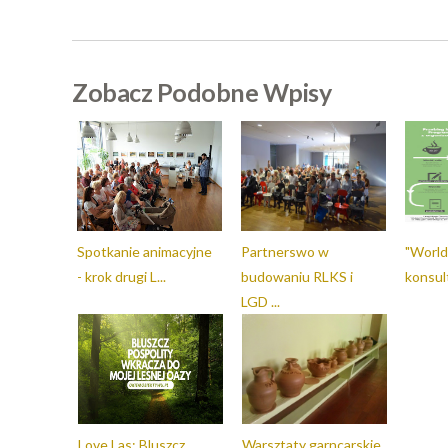
Zobacz Podobne Wpisy
Spotkanie animacyjne
Partnerswo w
"World
- krok drugi L...
budowaniu RLKS i
konsult
LGD ...
Love Las: Bluszcz
Warsztaty garncarskie