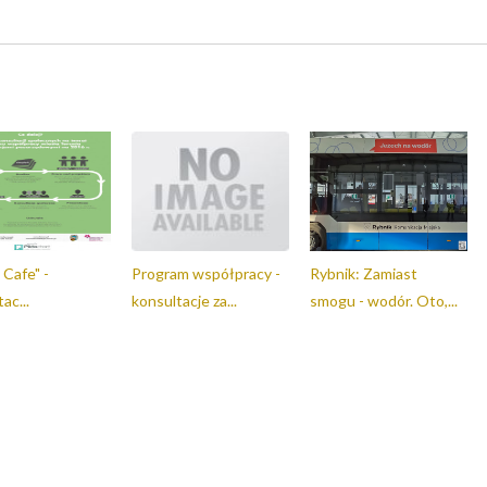
 Cafe" -
Program współpracy -
Rybnik: Zamiast
ac...
konsultacje za...
smogu - wodór. Oto,...