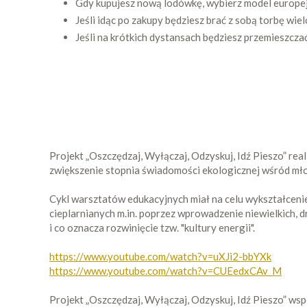
Gdy kupujesz nową lodówkę, wybierz model europejs
Jeśli idąc po zakupy będziesz brać z sobą torbę w
Jeśli na krótkich dystansach będziesz przemieszcz
Projekt „Oszczędzaj, Wyłączaj, Odzyskuj, Idź Pieszo” re
zwiększenie stopnia świadomości ekologicznej wśród młod
Cykl warsztatów edukacyjnych miał na celu wykształceni
cieplarnianych m.in. poprzez wprowadzenie niewielkich,
i co oznacza rozwinięcie tzw. "kultury energii".
https://www.youtube.com/watch?v=uXJi2-bbYXk
https://www.youtube.com/watch?v=CUEedxCAv_M
Projekt „Oszczędzaj, Wyłączaj, Odzyskuj, Idź Pieszo” w