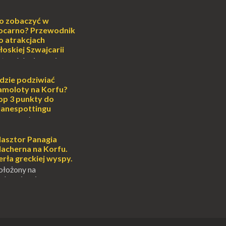
sobiście uwielbiam
cie otoczenia wodą
ascynuje. Mały
o zobaczyć w
i pośrodku Bałtyku?
ocarno? Przewodnik
mi jak doskonał...
o atrakcjach
łoskiej Szwajcarii
atem lub zimą, wiosną
południe Szwajcarii to
e zdecydowanie warto
dzie podziwiać
oja zimowa podróż do
amoloty na Korfu?
...
op 3 punkty do
lanespottingu
orfu, perła Morza
eruje podróżnikom nie
e plaże, zabytki i
lasztor Panagia
oski, ale także coś
lacherna na Korfu.
 prawd...
erła greckiej wyspy.
ołożony na
alowniczej wysepce,
yspu Kanoni, Święty
gia Vlacherna jest
ardziej
ych symbo...