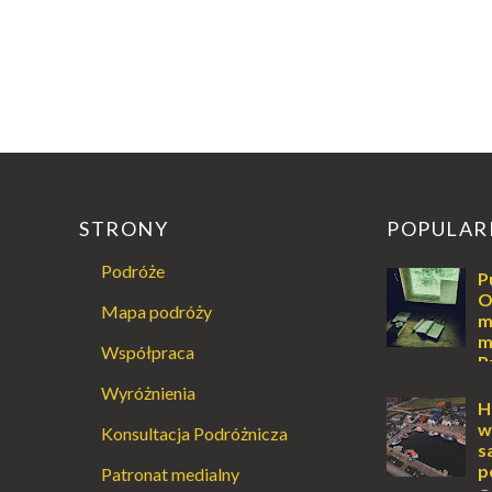
STRONY
POPULAR
Podróże
P
O
Mapa podróży
m
m
Współpraca
P
Augustowski
Wyróżnienia
Dla jednych t
H
ucieczką od ś
w
Konsultacja Podróżnicza
przetrwania 
s
życiem. Dla in
p
Patronat medialny
przebywanie z 