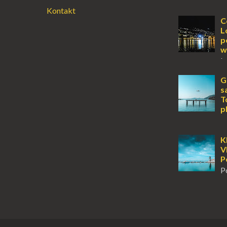
O
Kontakt
wyspy, a uczu
zawsze mnie f
C
kawałek ziem
L
To zawsze brz
p
w
L
lub jesienią, 
miejsce, któr
G
odwiedzić. M
s
Locarno gwara
T
p
K
Jońskiego, of
tylko wspaniał
K
klimatyczne wi
V
wyjątkowego –
P
P
m
tuż obok półw
Klasztor Pana
jednym z najb
rozpoznawaln