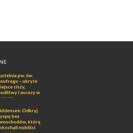
NE
ustelnia pw. św.
nufrego – ukryte
iejsce ciszy,
odlitwy i ascezy w
uszczy
ej
o może wydawać się
iddensee: Odkryj
wiata, treningiem
yspę bez
lub romantycznym
amochodów, którą
nych to nieustanne
okochali nobliści
B...