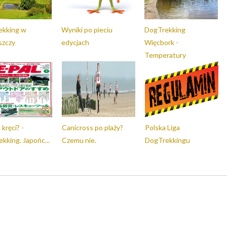
ekking w
Wyniki po pieciu
DogTrekking
szczy
edycjach
Więcbork -
Temperatury
kręci? -
Canicross po plaży?
Polska Liga
kking. Japońc...
Czemu nie.
DogTrekkingu