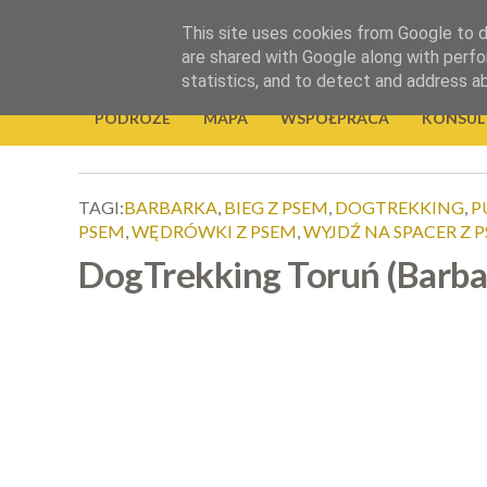
.
This site uses cookies from Google to de
Okiem Obiektywu
are shared with Google along with perfo
statistics, and to detect and address a
PODRÓŻE
MAPA
WSPÓŁPRACA
KONSUL
TAGI:
BARBARKA
,
BIEG Z PSEM
,
DOGTREKKING
,
P
PSEM
,
WĘDRÓWKI Z PSEM
,
WYJDŹ NA SPACER Z 
DogTrekking Toruń (Barba