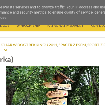
liver its services and to analyze traffic. Your IP address and us
rmance and security metrics to ensure quality of service, gene
buse.
TACJE
WYRÓŻNIENIA
PATRONAT MEDIALNY
KONTAK
UCHAR W DOGTREKKINGU 2011
,
SPACER Z PSEM
,
SPORT Z 
PSEM
rka)