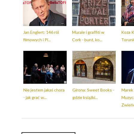
Jan Englert: 146 ról
Murale i graffiti w
Koza 
filmowych i Pi...
Cork - bunt, ko...
Toruniu
Nie jestem jakaś chora
Girona: Sweet Books -
Marek 
- jak grać w...
gdzie książki...
Muzyc
Zwieńc