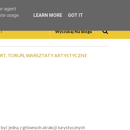
er-agent
rate usage
LEARN MORE
GOT IT
T
ART
,
TORUŃ
,
WARSZTATY ARTYSTYCZNE
być jedną z głównych atrakcji turystycznych