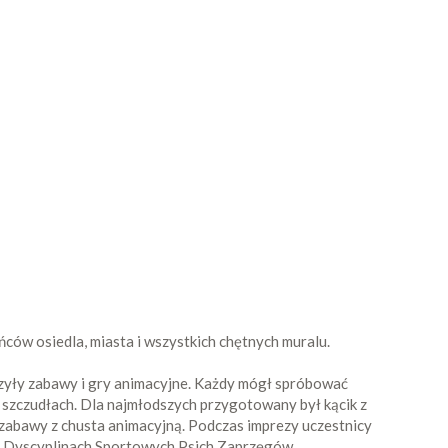
ców osiedla, miasta i wszystkich chętnych muralu.
zyły zabawy i gry animacyjne. Każdy mógł spróbować
a szczudłach. Dla najmłodszych przygotowany był kącik z
abawy z chusta animacyjną. Podczas imprezy uczestnicy
i o Dyscyplinach Sportowych Psich Zaprzęgów.