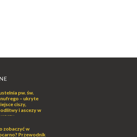
NE
ustelnia pw. św.
nufrego – ukryte
iejsce ciszy,
odlitwy i ascezy w
uszczy
ej
o może wydawać się
o zobaczyć w
wiata, treningiem
ocarno? Przewodnik