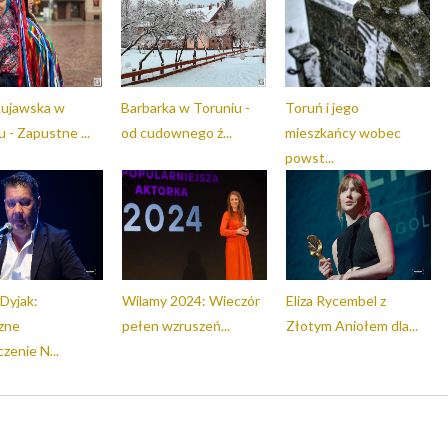
Kujawska w
Barbarka w Toruniu -
Toruń i jego
 - Zapustne ...
od cudownego ź...
mieszkańcy wobec
powst...
Dyjak:
Wilamy 2024: Wieczór
Eliza Rycembel z
zne
pełen wzruszeń...
Złotym Aniołem dla...
zenie N...