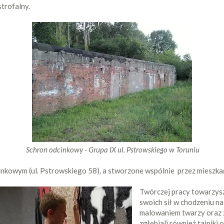
trofalny.
Schron odcinkowy - Grupa IX ul. Pstrowskiego w Toruniu
nkowym (ul. Pstrowskiego 58), a stworzone wspólnie przez mieszkań
Twórczej pracy towarzys
swoich sił w chodzeniu n
malowaniem twarzy oraz z
zgłębiali również tajnik