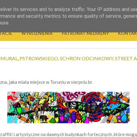
liver its services and to analyze traffic. Your IP address and us
rmance and security metrics to ensure quality of service, gene
buse.
TACJE
WYRÓŻNIENIA
PATRONAT MEDIALNY
KONTAK
,
MURAL
,
PSTROWSKIEGO
,
SCHRON ODCINKOWY
,
STREET 
na, jaka miała miejsce w Toruniu w sierpniu br.
ffiti i artystyczne na dawnych budynkach fortecznych, które mogą 