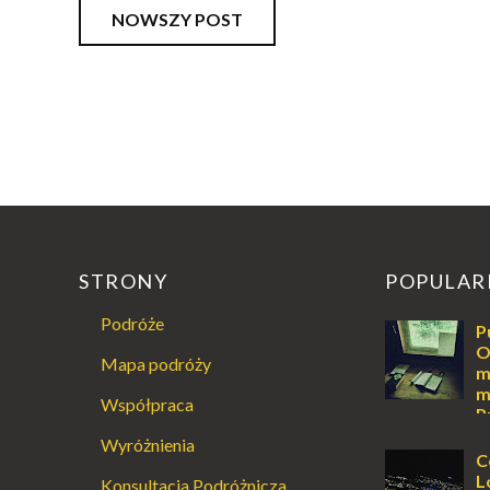
NOWSZY POST
STRONY
POPULAR
Podróże
P
O
Mapa podróży
m
m
Współpraca
P
Augustowski
Wyróżnienia
Dla jednych t
C
ucieczką od ś
L
Konsultacja Podróżnicza