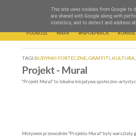
.
This site uses cookies from Google to de
Okiem Obiektywu
are shared with Google along with perfo
statistics, and to detect and address a
PODRÓŻE
MAPA
WSPÓŁPRACA
KONSUL
TAGI:
BUDYNKI FORTECZNE
,
GRAFFITI
,
KULTURA
Projekt - Mural
"Projekt Mural” to lokalna inicjatywa społeczno-artystycz
Motywem przewodnim "Projektu Mural" były warsztaty gra