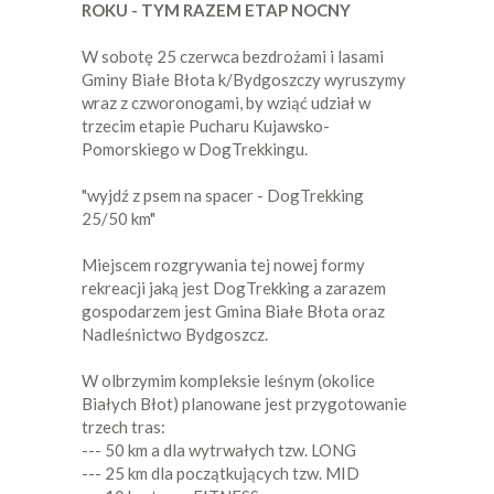
ROKU - TYM RAZEM ETAP NOCNY
W sobotę 25 czerwca bezdrożami i lasami
Gminy Białe Błota k/Bydgoszczy wyruszymy
wraz z czworonogami, by wziąć udział w
trzecim etapie Pucharu Kujawsko-
Pomorskiego w DogTrekkingu.
"wyjdź z psem na spacer - DogTrekking
25/50 km"
Miejscem rozgrywania tej nowej formy
rekreacji jaką jest DogTrekking a zarazem
gospodarzem jest Gmina Białe Błota oraz
Nadleśnictwo Bydgoszcz.
W olbrzymim kompleksie leśnym (okolice
Białych Błot) planowane jest przygotowanie
trzech tras:
--- 50 km a dla wytrwałych tzw. LONG
--- 25 km dla początkujących tzw. MID