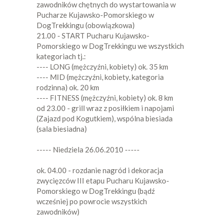
zawodników chętnych do wystartowania w
Pucharze Kujawsko-Pomorskiego w
DogTrekkingu (obowiązkowa)
21.00 - START Pucharu Kujawsko-
Pomorskiego w DogTrekkingu we wszystkich
kategoriach tj.:
---- LONG (mężczyźni, kobiety) ok. 35 km
---- MID (mężczyźni, kobiety, kategoria
rodzinna) ok. 20 km
---- FITNESS (mężczyźni, kobiety) ok. 8 km
od 23.00 - grill wraz z posiłkiem i napojami
(Zajazd pod Kogutkiem), wspólna biesiada
(sala biesiadna)
----- Niedziela 26.06.2010 -----
ok. 04.00 - rozdanie nagród i dekoracja
zwycięzców III etapu Pucharu Kujawsko-
Pomorskiego w DogTrekkingu (bądź
wcześniej po powrocie wszystkich
zawodników)