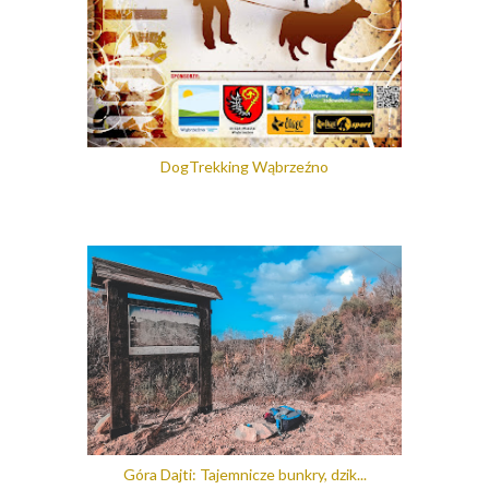
DogTrekking Wąbrzeźno
Góra Dajti: Tajemnicze bunkry, dzik...