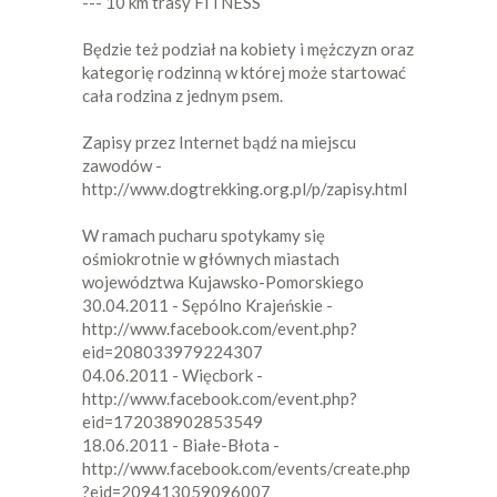
--- 10 km trasy FITNESS
Będzie też podział na kobiety i mężczyzn oraz
kategorię rodzinną w której może startować
cała rodzina z jednym psem.
Zapisy przez Internet bądź na miejscu
zawodów -
http://www.dogtrekking.org.pl/p/zapisy.html
W ramach pucharu spotykamy się
ośmiokrotnie w głównych miastach
województwa Kujawsko-Pomorskiego
30.04.2011 - Sępólno Krajeńskie -
http://www.facebook.com/event.php?
eid=208033979224307
04.06.2011 - Więcbork -
http://www.facebook.com/event.php?
eid=172038902853549
18.06.2011 - Białe-Błota -
http://www.facebook.com/events/create.php
?eid=209413059096007