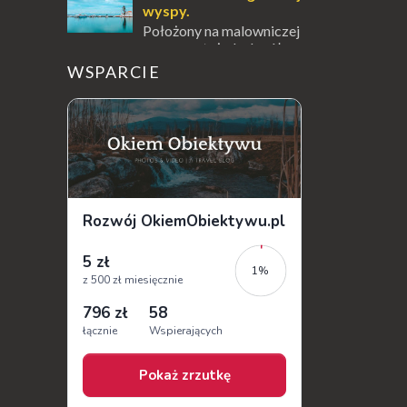
wyspy.
Położony na malowniczej
wysepce, tuż obok półwyspu
Kanoni, Święty Klasztor Panagia Vlacherna
WSPARCIE
jest jednym z najbardziej rozpoznawalnych
symbo...