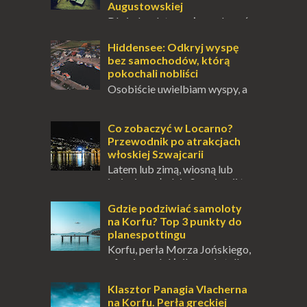
Augustowskiej
Dla jednych to może wydawać
się ucieczką od świata, treningiem
przetrwania lub romantycznym życiem. Dla
Hiddensee: Odkryj wyspę
innych to nieustanne przebywanie z B...
bez samochodów, którą
pokochali nobliści
Osobiście uwielbiam wyspy, a
uczucie otoczenia wodą
zawsze mnie fascynuje. Mały kawałek ziemi
pośrodku Bałtyku? To zawsze brzmi jak
Co zobaczyć w Locarno?
doskonał...
Przewodnik po atrakcjach
włoskiej Szwajcarii
Latem lub zimą, wiosną lub
jesienią, południe Szwajcarii to
miejsce, które zdecydowanie warto
odwiedzić. Moja zimowa podróż do
Gdzie podziwiać samoloty
Locarno gwara...
na Korfu? Top 3 punkty do
planespottingu
Korfu, perła Morza Jońskiego,
oferuje podróżnikom nie tylko
wspaniałe plaże, zabytki i klimatyczne
wioski, ale także coś wyjątkowego –
Klasztor Panagia Vlacherna
prawd...
na Korfu. Perła greckiej