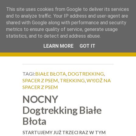
.
This site uses cookies from Google to deliver its services
Okiem Obiektywu
and to analyze traffic. Your IP address and user-agent are
shared with Google along with performance and security
metrics to ensure quality of service, generate usage
statistics, and to detect and address abuse.
LEARN MORE
GOT IT
TAGI:
BIAŁE BŁOTA
,
DOGTREKKING
,
SPACER Z PSEM
,
TREKKING
,
WYJDŹ NA
SPACER Z PSEM
NOCNY
Dogtrekking Białe
Błota
STARTUJEMY JUŻ TRZECI RAZ W TYM