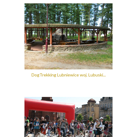
DogTrekking Lubniewice woj. Lubuski...