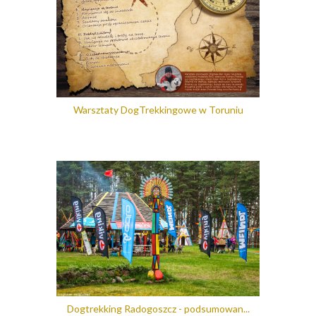
Warsztaty DogTrekkingowe w Toruniu
Dogtrekking Radogoszcz - podsumowan...