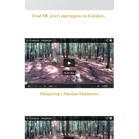
Finał ME psich zaprzęgów na Kubalon...
Bikejoring z Alaskan Malamute