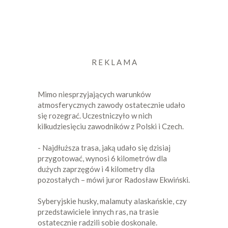
R E K L A M A
Mimo niesprzyjających warunków
atmosferycznych zawody ostatecznie udało
się rozegrać. Uczestniczyło w nich
kilkudziesięciu zawodników z Polski i Czech.
- Najdłuższa trasa, jaką udało się dzisiaj
przygotować, wynosi 6 kilometrów dla
dużych zaprzęgów i 4 kilometry dla
pozostałych – mówi juror Radosław Ekwiński.
Syberyjskie husky, malamuty alaskańskie, czy
przedstawiciele innych ras, na trasie
ostatecznie radzili sobie doskonale.