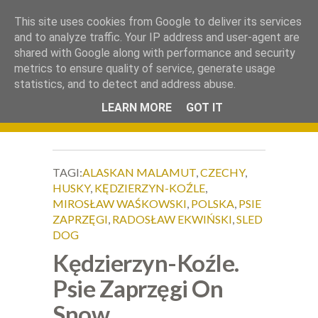
.
This site uses cookies from Google to deliver its services
Okiem Obiektywu
and to analyze traffic. Your IP address and user-agent are
shared with Google along with performance and security
metrics to ensure quality of service, generate usage
statistics, and to detect and address abuse.
LEARN MORE
GOT IT
TAGI:
ALASKAN MALAMUT
,
CZECHY
,
HUSKY
,
KĘDZIERZYN-KOŹLE
,
MIROSŁAW WAŚKOWSKI
,
POLSKA
,
PSIE
ZAPRZĘGI
,
RADOSŁAW EKWIŃSKI
,
SLED
DOG
Kędzierzyn-Koźle.
Psie Zaprzęgi On
Snow