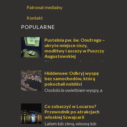
Patronat medialny
Kontakt
POPULARNE
Pustelnia pw. św. Onufrego –
ukryte miejsce ciszy,
modlitwy i ascezy w Puszczy
Augustowskiej
Dla jednych to może wydawać
się ucieczką od świata, treningiem
przetrwania lub romantycznym życiem. Dla
Hiddensee: Odkryj wyspę
innych to nieustanne przebywanie z B...
bez samochodów, którą
pokochali nobliści
Osobiście uwielbiam wyspy, a
uczucie otoczenia wodą
zawsze mnie fascynuje. Mały kawałek ziemi
pośrodku Bałtyku? To zawsze brzmi jak
Co zobaczyć w Locarno?
doskonał...
Przewodnik po atrakcjach
włoskiej Szwajcarii
Latem lub zimą, wiosną lub