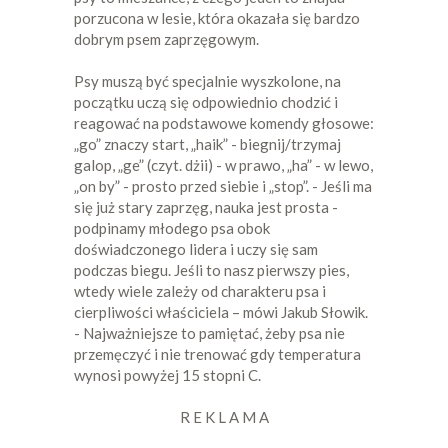
porzucona w lesie, która okazała się bardzo
dobrym psem zaprzęgowym.
Psy muszą być specjalnie wyszkolone, na
początku uczą się odpowiednio chodzić i
reagować na podstawowe komendy głosowe:
„go” znaczy start, „haik” - biegnij/trzymaj
galop, „ge” (czyt. dżii) - w prawo, „ha” - w lewo,
„on by” - prosto przed siebie i „stop”. - Jeśli ma
się już stary zaprzęg, nauka jest prosta -
podpinamy młodego psa obok
doświadczonego lidera i uczy się sam
podczas biegu. Jeśli to nasz pierwszy pies,
wtedy wiele zależy od charakteru psa i
cierpliwości właściciela – mówi Jakub Słowik.
- Najważniejsze to pamiętać, żeby psa nie
przemęczyć i nie trenować gdy temperatura
wynosi powyżej 15 stopni C.
R E K L A M A