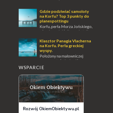
jesienią, południe Szwajcarii to
miejsce, które zdecydowanie warto
odwiedzić. Moja zimowa podróż do
Gdzie podziwiać samoloty
Locarno gwara...
na Korfu? Top 3 punkty do
planespottingu
Korfu, perła Morza Jońskiego,
oferuje podróżnikom nie tylko
wspaniałe plaże, zabytki i klimatyczne
wioski, ale także coś wyjątkowego –
Klasztor Panagia Vlacherna
prawd...
na Korfu. Perła greckiej
wyspy.
Położony na malowniczej
wysepce, tuż obok półwyspu
Kanoni, Święty Klasztor Panagia Vlacherna
WSPARCIE
jest jednym z najbardziej rozpoznawalnych
symbo...