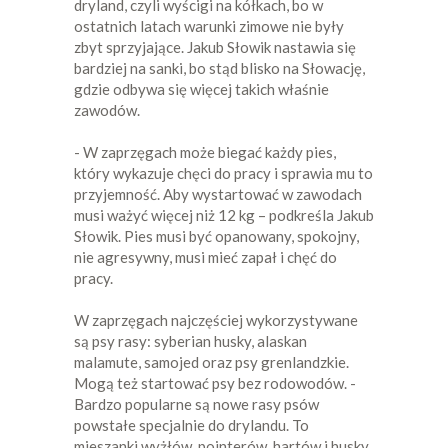
dryland, czyli wyścigi na kółkach, bo w
ostatnich latach warunki zimowe nie były
zbyt sprzyjające. Jakub Słowik nastawia się
bardziej na sanki, bo stąd blisko na Słowację,
gdzie odbywa się więcej takich właśnie
zawodów.
- W zaprzęgach może biegać każdy pies,
który wykazuje chęci do pracy i sprawia mu to
przyjemność. Aby wystartować w zawodach
musi ważyć więcej niż 12 kg – podkreśla Jakub
Słowik. Pies musi być opanowany, spokojny,
nie agresywny, musi mieć zapał i chęć do
pracy.
W zaprzęgach najczęściej wykorzystywane
są psy rasy: syberian husky, alaskan
malamute, samojed oraz psy grenlandzkie.
Mogą też startować psy bez rodowodów. -
Bardzo popularne są nowe rasy psów
powstałe specjalnie do drylandu. To
mieszanki wyżłów, pointerów, hartów i husky