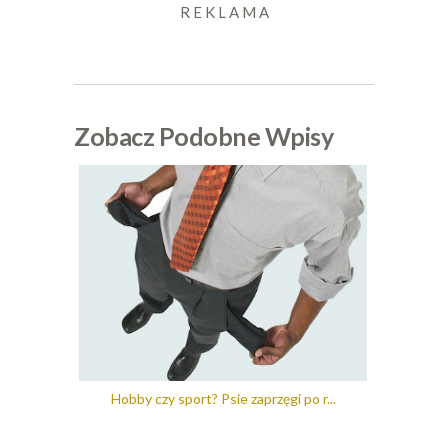
R E K L A M A
Zobacz Podobne Wpisy
Hobby czy sport? Psie zaprzęgi po r...