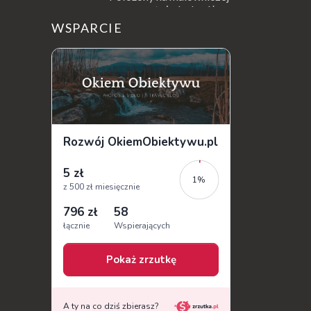
wysepce, tuż obok półwyspu
Kanoni, Święty Klasztor Panagia Vlacherna
WSPARCIE
jest jednym z najbardziej rozpoznawalnych
symbo...