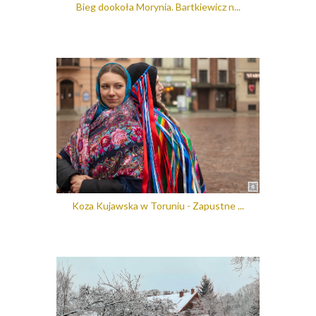
Bieg dookoła Morynia. Bartkiewicz n...
Koza Kujawska w Toruniu - Zapustne ...