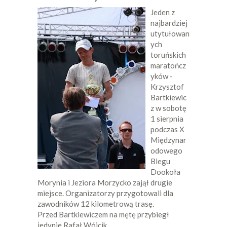
Jeden z
najbardziej
utytułowan
ych
toruńskich
maratończ
yków -
Krzysztof
Bartkiewic
z w sobotę
1 sierpnia
podczas X
Międzynar
odowego
Biegu
Dookoła
Morynia i Jeziora Morzycko zajął drugie
miejsce. Organizatorzy przygotowali dla
zawodników 12 kilometrową trasę.
Przed Bartkiewiczem na mętę przybiegł
jedynie Rafał Wójcik.