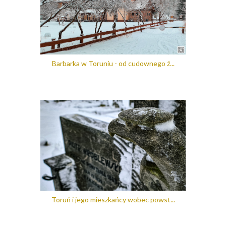
Barbarka w Toruniu - od cudownego ź...
Toruń i jego mieszkańcy wobec powst...