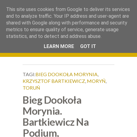
.
This site uses cookies from Google to deliver its services
Okiem Obiektywu
and to analyze traffic. Your IP address and user-agent are
shared with Google along with performance and security
metrics to ensure quality of service, generate usage
statistics, and to detect and address abuse.
LEARN MORE
GOT IT
TAGI:
BIEG DOOKOŁA MORYNIA
,
KRZYSZTOF BARTKIEWICZ
,
MORYŃ
,
TORUŃ
Bieg Dookoła
Morynia.
Bartkiewicz Na
Podium,