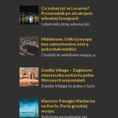
się ucieczką od świata, treningiem
przetrwania lub romantycznym życiem. Dla
Co zobaczyć w Locarno?
innych to nieustanne przebywanie z B...
Przewodnik po atrakcjach
włoskiej Szwajcarii
Latem lub zimą, wiosną lub
jesienią, południe Szwajcarii to
miejsce, które zdecydowanie warto
odwiedzić. Moja zimowa podróż do
Hiddensee: Odkryj wyspę
Locarno gwara...
bez samochodów, którą
pokochali nobliści
Osobiście uwielbiam wyspy, a
uczucie otoczenia wodą
zawsze mnie fascynuje. Mały kawałek ziemi
pośrodku Bałtyku? To zawsze brzmi jak
Danilia Village – Zaginione
doskonał...
miasteczko na Korfu pełne
filmowych wspomnień
Danilia Village to jedno z tych
miejsc na Korfu, które kryje w
sobie wiele tajemnic i historii, a przy tym
jest doskonale znane miłośnikom f...
Klasztor Panagia Vlacherna
na Korfu. Perła greckiej
wyspy.
Położony na malowniczej