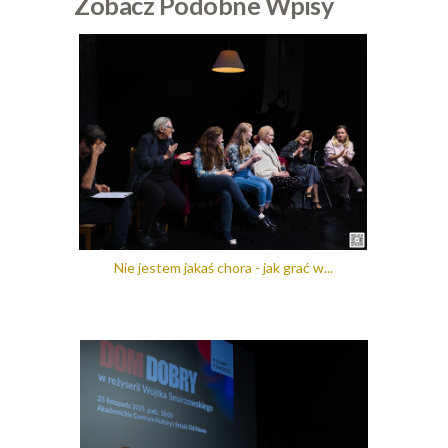
Zobacz Podobne Wpisy
Nie jestem jakaś chora - jak grać w...