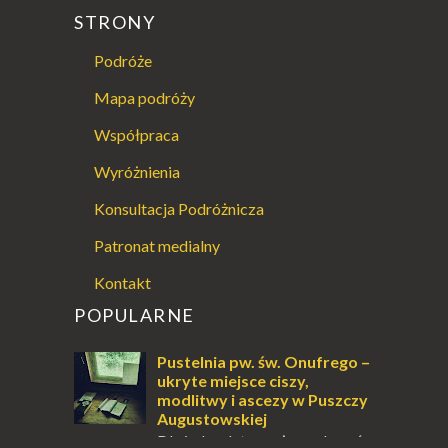
STRONY
Podróże
Mapa podróży
Współpraca
Wyróżnienia
Konsultacja Podróżnicza
Patronat medialny
Kontakt
POPULARNE
Pustelnia pw. św. Onufrego –
ukryte miejsce ciszy,
modlitwy i ascezy w Puszczy
Augustowskiej
Dla jednych to może wydawać