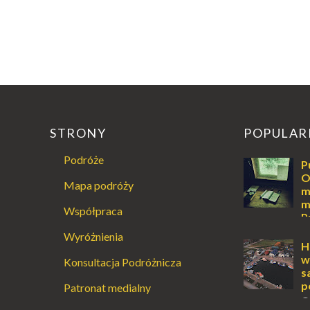
STRONY
POPULAR
Podróże
P
O
Mapa podróży
m
m
Współpraca
P
Augustowski
Wyróżnienia
Dla jednych t
H
ucieczką od ś
w
Konsultacja Podróżnicza
przetrwania 
s
życiem. Dla in
p
Patronat medialny
przebywanie z 
O