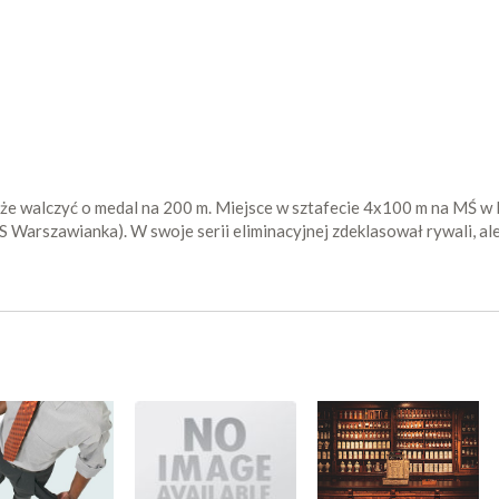
akże walczyć o medal na 200 m. Miejsce w sztafecie 4x100 m na MŚ w
(KS Warszawianka). W swoje serii eliminacyjnej zdeklasował rywali, 