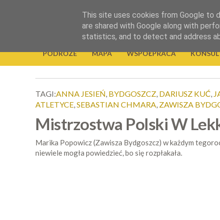
.
This site uses cookies from Google to de
Okiem Obiektywu
are shared with Google along with perfo
statistics, and to detect and address a
PODRÓŻE
MAPA
WSPÓŁPRACA
KONSUL
TAGI:
ANNA JESIEŃ
,
BYDGOSZCZ
,
DARIUSZ KUĆ
,
J
ATLETYCE
,
SEBASTIAN CHMARA
,
ZAWISZA BYDG
Mistrzostwa Polski W Lekk
Marika Popowicz (Zawisza Bydgoszcz) w każdym tegoroczn
niewiele mogła powiedzieć, bo się rozpłakała.