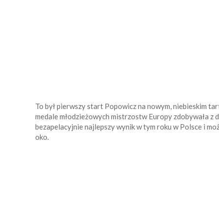
To był pierwszy start Popowicz na nowym, niebieskim tar
medale młodzieżowych mistrzostw Europy zdobywała z dal
bezapelacyjnie najlepszy wynik w tym roku w Polsce i mo
oko.