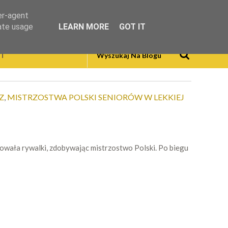
er-agent
rate usage
LEARN MORE
GOT IT
T
Z
,
MISTRZOSTWA POLSKI SENIORÓW W LEKKIEJ
owała rywalki, zdobywając mistrzostwo Polski. Po biegu