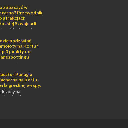
cie otoczenia wodą
ascynuje. Mały
o zobaczyć w
i pośrodku Bałtyku?
ocarno? Przewodnik
mi jak doskonał...
o atrakcjach
łoskiej Szwajcarii
atem lub zimą, wiosną
południe Szwajcarii to
e zdecydowanie warto
dzie podziwiać
oja zimowa podróż do
amoloty na Korfu?
...
op 3 punkty do
lanespottingu
orfu, perła Morza
eruje podróżnikom nie
e plaże, zabytki i
lasztor Panagia
oski, ale także coś
lacherna na Korfu.
 prawd...
erła greckiej wyspy.
ołożony na
alowniczej wysepce,
yspu Kanoni, Święty
gia Vlacherna jest
ardziej
ych symbo...