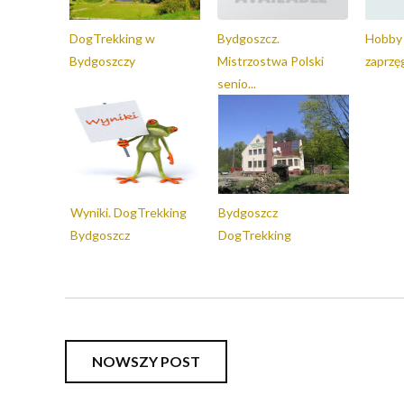
DogTrekking w
Bydgoszcz.
Hobby 
Bydgoszczy
Mistrzostwa Polski
zaprzęgi
senio...
Wyniki. DogTrekking
Bydgoszcz
Bydgoszcz
DogTrekking
NOWSZY POST