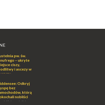
NE
ustelnia pw. św.
nufrego – ukryte
iejsce ciszy,
odlitwy i ascezy w
uszczy
ej
o może wydawać się
iddensee: Odkryj
wiata, treningiem
yspę bez
lub romantycznym
amochodów, którą
nych to nieustanne
okochali nobliści
B...
sobiście uwielbiam