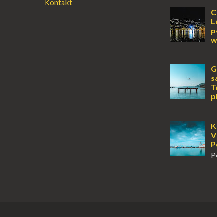
Kontakt
wyspy, a uczu
zawsze mnie f
C
kawałek ziem
L
To zawsze brz
p
w
L
lub jesienią, 
miejsce, któr
G
odwiedzić. M
s
Locarno gwara
T
p
K
Jońskiego, of
tylko wspaniał
K
klimatyczne wi
V
wyjątkowego –
P
P
m
tuż obok półw
Klasztor Pana
jednym z najb
rozpoznawaln