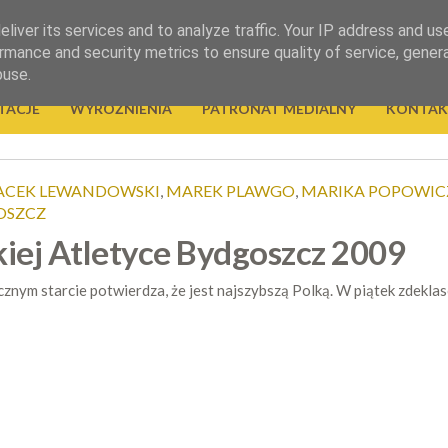
liver its services and to analyze traffic. Your IP address and us
rmance and security metrics to ensure quality of service, gene
buse.
TACJE
WYRÓŻNIENIA
PATRONAT MEDIALNY
KONTAK
ACEK LEWANDOWSKI
,
MAREK PLAWGO
,
MARIKA POPOWIC
OSZCZ
iej Atletyce Bydgoszcz 2009
ym starcie potwierdza, że jest najszybszą Polką. W piątek zdeklas