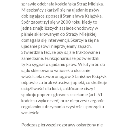
sprawie odebrała kościańska Straż Miejska.
Mieszkańcy skarżyli się na ujadanie psów
dobiegające z posesji Stanisława Książyka.
Spór zaostrzył się w 2008 roku, kiedy to
jedna z najbliższych sąsiadek hodowcy w
piśmie skierowanym do Straży Miejskiej
domagała się interwencji. Skarżyła się na
ujadanie psów i nieprzyjemny zapach.
Stwierdziła też, że psy są źle traktowane i
zaniedbane. Funkcjonariusze potwierdzili
tylko sygnał o ujadaniu psów. W lutym br. do
sądu skierowano wniosek o ukaranie
właściciela czworonogów. Stanisław Książyk
odpowie za brak właściwej opieki, co skutkuje
uciążliwości dla ludzi, zakłócanie ciszy i
spokoju poprzez głośne szczekanie (art. 51
kodeksu wykroczeń) oraz nieprzestrzeganie
regulaminu utrzymania czystości i porządku
w mieście.
Podczas pierwszej rozprawy oskarżony nie