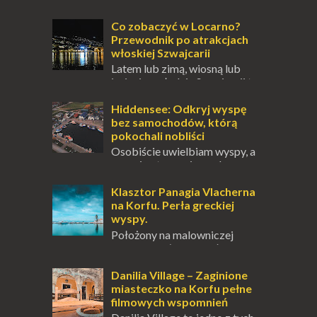
się ucieczką od świata, treningiem
przetrwania lub romantycznym życiem. Dla
Co zobaczyć w Locarno?
innych to nieustanne przebywanie z B...
Przewodnik po atrakcjach
włoskiej Szwajcarii
Latem lub zimą, wiosną lub
jesienią, południe Szwajcarii to
miejsce, które zdecydowanie warto
odwiedzić. Moja zimowa podróż do
Hiddensee: Odkryj wyspę
Locarno gwara...
bez samochodów, którą
pokochali nobliści
Osobiście uwielbiam wyspy, a
uczucie otoczenia wodą
zawsze mnie fascynuje. Mały kawałek ziemi
pośrodku Bałtyku? To zawsze brzmi jak
Klasztor Panagia Vlacherna
doskonał...
na Korfu. Perła greckiej
wyspy.
Położony na malowniczej
wysepce, tuż obok półwyspu
Kanoni, Święty Klasztor Panagia Vlacherna
jest jednym z najbardziej rozpoznawalnych
Danilia Village – Zaginione
symbo...
miasteczko na Korfu pełne
filmowych wspomnień