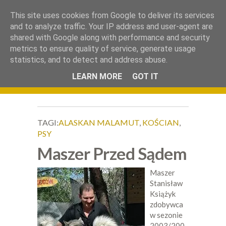
.
This site uses cookies from Google to deliver its services
Okiem Obiektywu
and to analyze traffic. Your IP address and user-agent are
shared with Google along with performance and security
metrics to ensure quality of service, generate usage
statistics, and to detect and address abuse.
LEARN MORE
GOT IT
TAGI:
ALASKAN MALAMUT
,
KOŚCIAN
,
PSY
Maszer Przed Sądem
Maszer
Stanisław
Książyk
zdobywca
w sezonie
2003/200