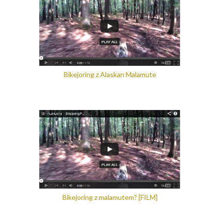
Bikejoring z Alaskan Malamute
Bikejoring z malamutem? [FILM]