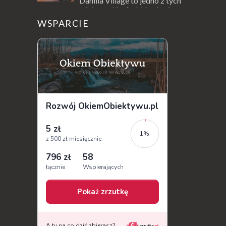
Danilia Village to jedno z tych
miejsc na Korfu, które kryje w
sobie wiele tajemnic i historii, a przy tym
WSPARCIE
jest doskonale znane miłośnikom f...