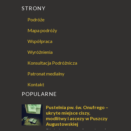
STRONY
Podróże
Mapa podróży
Współpraca
Wyróżnienia
Konsultacja Podróżnicza
Patronat medialny
Kontakt
POPULARNE
Pustelnia pw. św. Onufrego –
ukryte miejsce ciszy,
modlitwy i ascezy w Puszczy
Augustowskiej
Dla jednych to może wydawać