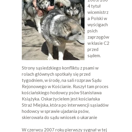
4 tytuł
wicemistrz
a Polski w
wyścigach
psich
zaprzęgów
w klasie C2
przed
sądem.
Strony sąsiedzkiego konfliktu z psami w
rolach głównych spotkały się przed
tygodniem, w środę, na sali rozpraw Sądu
Rejonowego w Kościanie. Ruszył tam proces
kościańskiego hodowcy psów Stanisława
Książyka. Oskarżycielem jest kościańska
Straż Miejska, która po interwencji sąsiadów
hodowcy w sprawie ujadania psów,
skierowała do sądu wniosek o ukaranie
W czerwcu 2007 roku pierwszy sygnał w tej