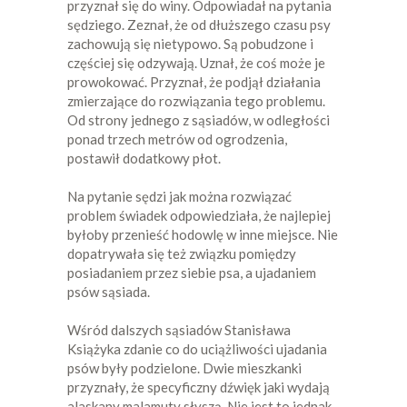
przyznał się do winy. Odpowiadał na pytania
sędziego. Zeznał, że od dłuższego czasu psy
zachowują się nietypowo. Są pobudzone i
częściej się odzywają. Uznał, że coś może je
prowokować. Przyznał, że podjął działania
zmierzające do rozwiązania tego problemu.
Od strony jednego z sąsiadów, w odległości
ponad trzech metrów od ogrodzenia,
postawił dodatkowy płot.
Na pytanie sędzi jak można rozwiązać
problem świadek odpowiedziała, że najlepiej
byłoby przenieść hodowlę w inne miejsce. Nie
dopatrywała się też związku pomiędzy
posiadaniem przez siebie psa, a ujadaniem
psów sąsiada.
Wśród dalszych sąsiadów Stanisława
Książyka zdanie co do uciążliwości ujadania
psów były podzielone. Dwie mieszkanki
przyznały, że specyficzny dźwięk jaki wydają
alaskany malamuty słyszą. Nie jest to jednak