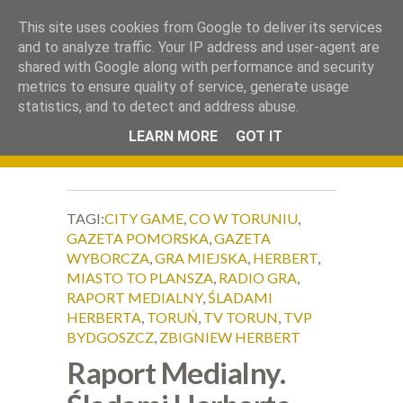
.
This site uses cookies from Google to deliver its services
Okiem Obiektywu
and to analyze traffic. Your IP address and user-agent are
shared with Google along with performance and security
metrics to ensure quality of service, generate usage
statistics, and to detect and address abuse.
LEARN MORE
GOT IT
TAGI:
CITY GAME
,
CO W TORUNIU
,
GAZETA POMORSKA
,
GAZETA
WYBORCZA
,
GRA MIEJSKA
,
HERBERT
,
MIASTO TO PLANSZA
,
RADIO GRA
,
RAPORT MEDIALNY
,
ŚLADAMI
HERBERTA
,
TORUŃ
,
TV TORUN
,
TVP
BYDGOSZCZ
,
ZBIGNIEW HERBERT
Raport Medialny.