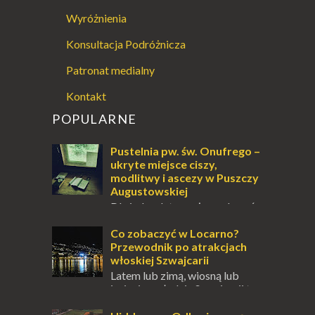
Wyróżnienia
Konsultacja Podróżnicza
Patronat medialny
Kontakt
POPULARNE
Pustelnia pw. św. Onufrego –
ukryte miejsce ciszy,
modlitwy i ascezy w Puszczy
Augustowskiej
Dla jednych to może wydawać
się ucieczką od świata, treningiem
przetrwania lub romantycznym życiem. Dla
Co zobaczyć w Locarno?
innych to nieustanne przebywanie z B...
Przewodnik po atrakcjach
włoskiej Szwajcarii
Latem lub zimą, wiosną lub
jesienią, południe Szwajcarii to
miejsce, które zdecydowanie warto