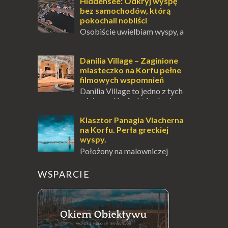
odwiedzić. Moja zimowa podróż do
Hiddensee: Odkryj wyspę
Locarno gwara...
bez samochodów, którą
pokochali nobliści
Osobiście uwielbiam wyspy, a
uczucie otoczenia wodą
zawsze mnie fascynuje. Mały kawałek ziemi
pośrodku Bałtyku? To zawsze brzmi jak
Danilia Village – Zaginione
doskonał...
miasteczko na Korfu pełne
filmowych wspomnień
Danilia Village to jedno z tych
miejsc na Korfu, które kryje w
sobie wiele tajemnic i historii, a przy tym
jest doskonale znane miłośnikom f...
Klasztor Panagia Vlacherna
na Korfu. Perła greckiej
wyspy.
Położony na malowniczej
wysepce, tuż obok półwyspu
Kanoni, Święty Klasztor Panagia Vlacherna
WSPARCIE
jest jednym z najbardziej rozpoznawalnych
symbo...