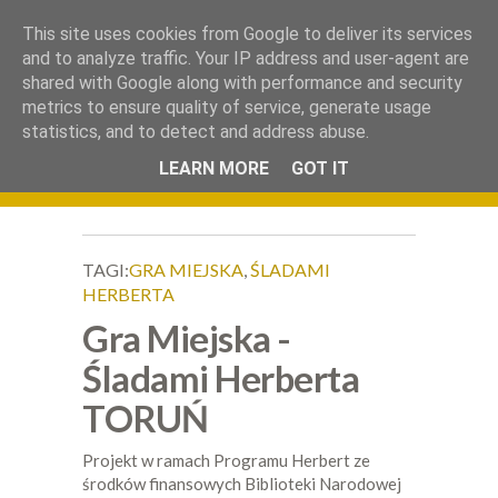
.
This site uses cookies from Google to deliver its services
Okiem Obiektywu
and to analyze traffic. Your IP address and user-agent are
shared with Google along with performance and security
metrics to ensure quality of service, generate usage
statistics, and to detect and address abuse.
LEARN MORE
GOT IT
TAGI:
GRA MIEJSKA
,
ŚLADAMI
HERBERTA
Gra Miejska -
Śladami Herberta
TORUŃ
Projekt w ramach Programu Herbert ze
środków finansowych Biblioteki Narodowej