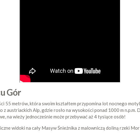
cu Gór
ci 55 metrów, która swoim kształtem przypomina lot nocnego motyla
 z austriackich Alp, gdzie rosło na wysokości ponad 1000 m n.p.m. 
e, na wieży jednocześnie może przebywać aż 4 tysiące osób!
miczne widoki na cały Masyw Śnieżnika z malowniczą doliną rzeki M