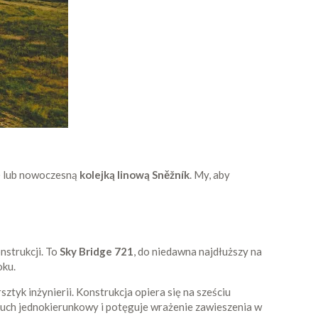
i) lub nowoczesną
kolejką linową Sněžník
. My, aby
nstrukcji. To
Sky Bridge 721
, do niedawna najdłuższy na
oku.
ztyk inżynierii. Konstrukcja opiera się na sześciu
ruch jednokierunkowy i potęguje wrażenie zawieszenia w