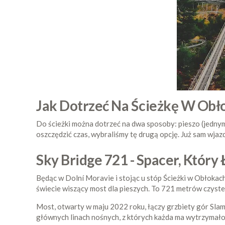
Jak Dotrzeć Na Ścieżkę W Obł
Do ścieżki można dotrzeć na dwa sposoby: pieszo (jednym
oszczędzić czas, wybraliśmy tę drugą opcję. Już sam wjazd
Sky Bridge 721 - Spacer, Który
Będąc w Dolní Moravie i stojąc u stóp Ścieżki w Obłokach,
świecie wiszący most dla pieszych. To 721 metrów czyste
Most, otwarty w maju 2022 roku, łączy grzbiety gór Slamn
głównych linach nośnych, z których każda ma wytrzymało