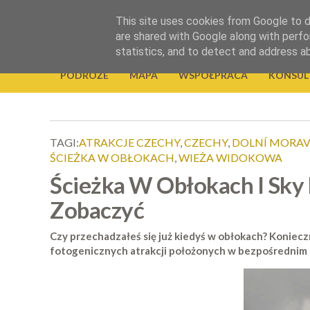
.
This site uses cookies from Google to de
Okiem Obiektywu
are shared with Google along with perfo
statistics, and to detect and address a
PODRÓŻE
MAPA
WSPÓŁPRACA
KONSUL
TAGI:
ATRAKCJE CZECHY
,
CZECHY
,
DOLNÍ MORA
ŚCIEŻKA W OBŁOKACH
,
WIEŻA WIDOKOWA
Ścieżka W Obłokach I Sky 
Zobaczyć
Czy przechadzałeś się już kiedyś w obłokach? Konieczn
fotogenicznych atrakcji położonych w bezpośrednim są