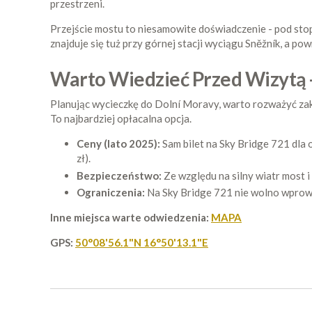
przestrzeni.
Przejście mostu to niesamowite doświadczenie - pod stopa
znajduje się tuż przy górnej stacji wyciągu Sněžník, a p
Warto Wiedzieć Przed Wizytą -
Planując wycieczkę do Dolní Moravy, warto rozważyć z
To najbardziej opłacalna opcja.
Ceny (lato 2025):
Sam bilet na Sky Bridge 721 dla 
zł).
Bezpieczeństwo:
Ze względu na silny wiatr most 
Ograniczenia:
Na Sky Bridge 721 nie wolno wprow
Inne miejsca warte odwiedzenia:
MAPA
GPS:
50°08'56.1"N 16°50'13.1"E