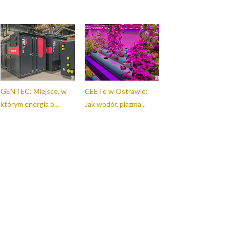
GENTEC: Miejsce, w
CEETe w Ostrawie:
którym energia b...
Jak wodór, plazma...