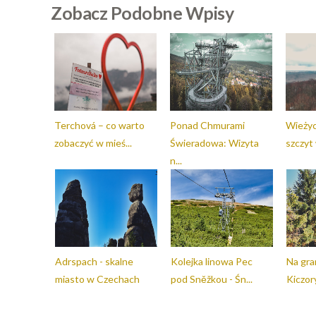
Zobacz Podobne Wpisy
Terchová – co warto
Ponad Chmurami
Wieżyc
zobaczyć w mieś...
Świeradowa: Wizyta
szczyt
n...
Adrspach - skalne
Kolejka linowa Pec
Na gra
miasto w Czechach
pod Sněžkou - Śn...
Kiczory