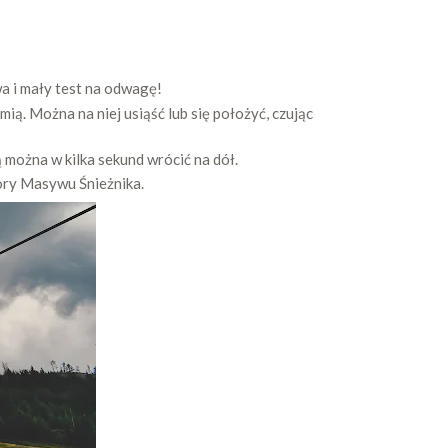
a i mały test na odwagę!
ią. Można na niej usiąść lub się położyć, czując
 można w kilka sekund wrócić na dół.
lory Masywu Śnieżnika.