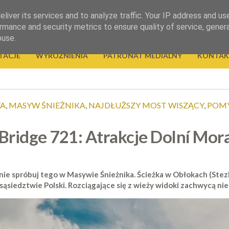
liver its services and to analyze traffic. Your IP address and us
rmance and security metrics to ensure quality of service, gene
buse.
TACJE
WYRÓŻNIENIA
PATRONAT MEDIALNY
KONTAK
VA
,
MASYW ŚNIEŻNIKA
,
NAJDŁUŻSZY MOST WISZĄCY
,
POMY
Bridge 721: Atrakcje Dolní Mor
ie spróbuj tego w Masywie Śnieżnika. Ścieżka w Obłokach (Stezka
siedztwie Polski. Rozciągające się z wieży widoki zachwycą nie