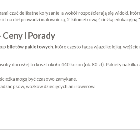
mi czuć delikatne kołysanie, a wokół rozpościerają się widoki, któr
owrót na dół prowadzi malowniczą, 2-kilometrową ścieżką edukacyjną 
 Ceny I Porady
akup
biletów pakietowych
, które często łączą wjazd kolejką, wejście
osoby dorosłej to koszt około 440 koron (ok. 80 zł). Pakiety na kilk
i ścieżka mogą być czasowo zamykane.
adzać psów, wózków dziecięcych ani rowerów.