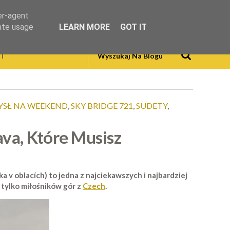
er-agent
rate usage
LEARN MORE
GOT IT
T
SŁ NA WEEKEND
,
SKY BRIDGE 721
,
SUDETY
,
ava, Które Musisz
 v oblacích) to jedna z najciekawszych i najbardziej
 tylko miłośników gór z
Czech
.