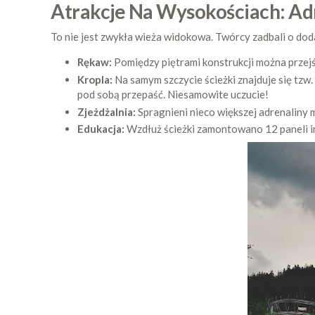
Atrakcje Na Wysokościach: Adr
To nie jest zwykła wieża widokowa. Twórcy zadbali o dod
Rękaw:
Pomiędzy piętrami konstrukcji można przejś
Kropla:
Na samym szczycie ścieżki znajduje się tzw. 
pod sobą przepaść. Niesamowite uczucie!
Zjeżdżalnia:
Spragnieni nieco większej adrenaliny m
Edukacja:
Wzdłuż ścieżki zamontowano 12 paneli inf