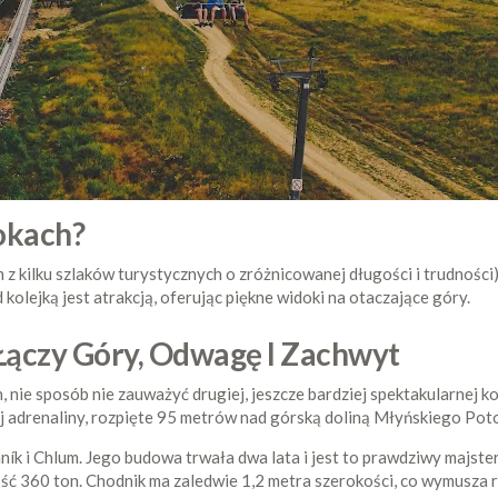
okach?
 z kilku szlaków turystycznych o zróżnicowanej długości i trudnośc
 kolejką jest atrakcją, oferując piękne widoki na otaczające góry.
 Łączy Góry, Odwagę I Zachwyt
 nie sposób nie zauważyć drugiej, jeszcze bardziej spektakularnej ko
j adrenaliny, rozpięte 95 metrów nad górską doliną Młyńskiego Pot
ík i Chlum. Jego budowa trwała dwa lata i jest to prawdziwy majsters
ść 360 ton. Chodnik ma zaledwie 1,2 metra szerokości, co wymusza 