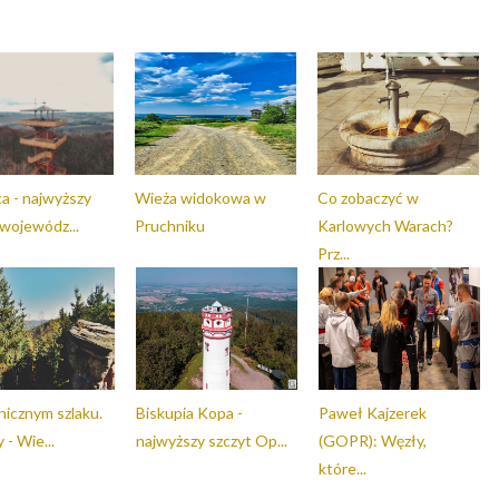
a - najwyższy
Wieża widokowa w
Co zobaczyć w
 wojewódz...
Pruchniku
Karlowych Warach?
Prz...
nicznym szlaku.
Biskupia Kopa -
Paweł Kajzerek
 - Wie...
najwyższy szczyt Op...
(GOPR): Węzły,
które...