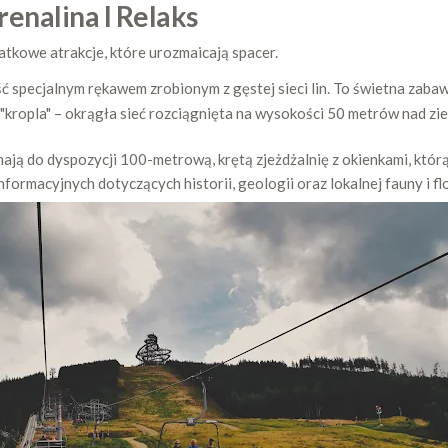
enalina I Relaks
atkowe atrakcje, które urozmaicają spacer.
ć specjalnym rękawem zrobionym z gęstej sieci lin. To świetna zabaw
"kropla" – okrągła sieć rozciągnięta na wysokości 50 metrów nad ziem
ają do dyspozycji 100-metrową, krętą zjeżdżalnię z okienkami, którą
ormacyjnych dotyczących historii, geologii oraz lokalnej fauny i f