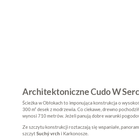
Architektoniczne Cudo W Ser
Ścieżka w Obłokach to imponująca konstrukcja o wysokoś
300 m² desek z modrzewia. Co ciekawe, drewno pochodziło
wynosi 710 metrów. Jeżeli panują dobre warunki pogodow
Ze szczytu konstrukcji roztaczają się wspaniałe, panora
szczyt
Suchý vrch
i Karkonosze.