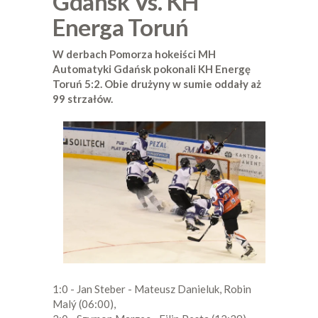
Gdańsk Vs. KH
Energa Toruń
W derbach Pomorza hokeiści MH
Automatyki Gdańsk pokonali KH Energę
Toruń 5:2. Obie drużyny w sumie oddały aż
99 strzałów.
1:0 - Jan Steber - Mateusz Danieluk, Robin
Malý (06:00),