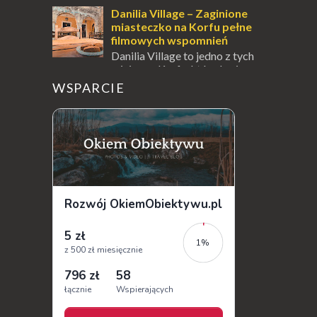
jest jednym z najbardziej rozpoznawalnych
Danilia Village – Zaginione
symbo...
miasteczko na Korfu pełne
filmowych wspomnień
Danilia Village to jedno z tych
miejsc na Korfu, które kryje w
sobie wiele tajemnic i historii, a przy tym
WSPARCIE
jest doskonale znane miłośnikom f...