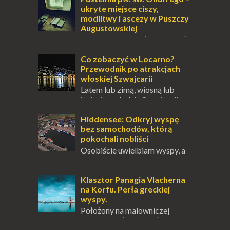
ukryte miejsce ciszy,
modlitwy i ascezy w Puszczy
Augustowskiej
Dla jednych to może wydawać
się ucieczką od świata, treningiem
przetrwania lub romantycznym życiem. Dla
Co zobaczyć w Locarno?
innych to nieustanne przebywanie z B...
Przewodnik po atrakcjach
włoskiej Szwajcarii
Latem lub zimą, wiosną lub
jesienią, południe Szwajcarii to
miejsce, które zdecydowanie warto
odwiedzić. Moja zimowa podróż do
Hiddensee: Odkryj wyspę
Locarno gwara...
bez samochodów, którą
pokochali nobliści
Osobiście uwielbiam wyspy, a
uczucie otoczenia wodą
zawsze mnie fascynuje. Mały kawałek ziemi
pośrodku Bałtyku? To zawsze brzmi jak
Klasztor Panagia Vlacherna
doskonał...
na Korfu. Perła greckiej
wyspy.
Położony na malowniczej
wysepce, tuż obok półwyspu
Kanoni, Święty Klasztor Panagia Vlacherna