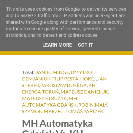
.
This site uses cookies from Google to deliver its services
Okiem Obiektywu
and to analyze traffic. Your IP address and user-agent are
shared with Google along with performance and security
metrics to ensure quality of service, generate usage
statistics, and to detect and address abuse.
LEARN MORE
GOT IT
TAGI:
DANIEL MINGE
,
DMYTRO
DEMJANIUK
,
FILIP PESTA
,
HOKEJ
,
JAN
STEBER
,
JAROSŁAW DOŁĘGA
,
KH
ENERGA TORUŃ
,
MATEUSZ DANIELUK
,
MATEUSZ STRUŻYK
,
MH
AUTOMATYKA GDAŃSK
,
ROBIN MALÝ
,
SZYMON MARZEC
,
TOMÁŠ PAŘÍZEK
MH Automatyka