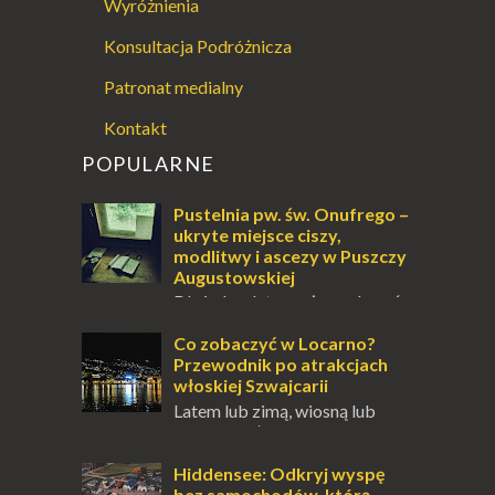
Wyróżnienia
Konsultacja Podróżnicza
Patronat medialny
Kontakt
POPULARNE
Pustelnia pw. św. Onufrego –
ukryte miejsce ciszy,
modlitwy i ascezy w Puszczy
Augustowskiej
Dla jednych to może wydawać
się ucieczką od świata, treningiem
przetrwania lub romantycznym życiem. Dla
Co zobaczyć w Locarno?
innych to nieustanne przebywanie z B...
Przewodnik po atrakcjach
włoskiej Szwajcarii
Latem lub zimą, wiosną lub
jesienią, południe Szwajcarii to
miejsce, które zdecydowanie warto
odwiedzić. Moja zimowa podróż do
Hiddensee: Odkryj wyspę
Locarno gwara...
bez samochodów, którą