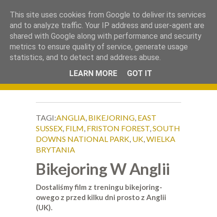
.
This site uses cookies from Google to deliver its services
Okiem Obiektywu
and to analyze traffic. Your IP address and user-agent are
shared with Google along with performance and security
metrics to ensure quality of service, generate usage
statistics, and to detect and address abuse.
LEARN MORE
GOT IT
TAGI:
ANGLIA
,
BIKEJORING
,
EAST
SUSSEX
,
FILM
,
FRISTON FOREST
,
SOUTH
DOWNS NATIONAL PARK
,
UK
,
WIELKA
BRYTANIA
Bikejoring W Anglii
Dostaliśmy film z treningu bikejoring-
owego z przed kilku dni prosto z Anglii
(UK).