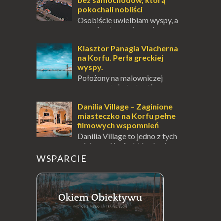
pokochali nobliści
Osobiście uwielbiam wyspy, a
uczucie otoczenia wodą
zawsze mnie fascynuje. Mały kawałek ziemi
pośrodku Bałtyku? To zawsze brzmi jak
Klasztor Panagia Vlacherna
doskonał...
na Korfu. Perła greckiej
wyspy.
Położony na malowniczej
wysepce, tuż obok półwyspu
Kanoni, Święty Klasztor Panagia Vlacherna
jest jednym z najbardziej rozpoznawalnych
Danilia Village – Zaginione
symbo...
miasteczko na Korfu pełne
filmowych wspomnień
Danilia Village to jedno z tych
miejsc na Korfu, które kryje w
sobie wiele tajemnic i historii, a przy tym
WSPARCIE
jest doskonale znane miłośnikom f...