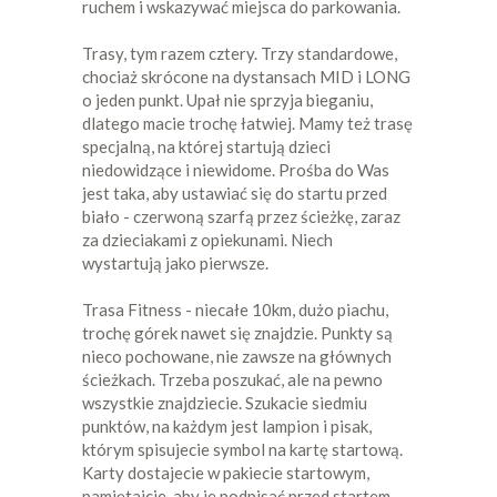
ruchem i wskazywać miejsca do parkowania.
Trasy, tym razem cztery. Trzy standardowe,
chociaż skrócone na dystansach MID i LONG
o jeden punkt. Upał nie sprzyja bieganiu,
dlatego macie trochę łatwiej. Mamy też trasę
specjalną, na której startują dzieci
niedowidzące i niewidome. Prośba do Was
jest taka, aby ustawiać się do startu przed
biało - czerwoną szarfą przez ścieżkę, zaraz
za dzieciakami z opiekunami. Niech
wystartują jako pierwsze.
Trasa Fitness - niecałe 10km, dużo piachu,
trochę górek nawet się znajdzie. Punkty są
nieco pochowane, nie zawsze na głównych
ścieżkach. Trzeba poszukać, ale na pewno
wszystkie znajdziecie. Szukacie siedmiu
punktów, na każdym jest lampion i pisak,
którym spisujecie symbol na kartę startową.
Karty dostajecie w pakiecie startowym,
pamiętajcie, aby je podpisać przed startem,