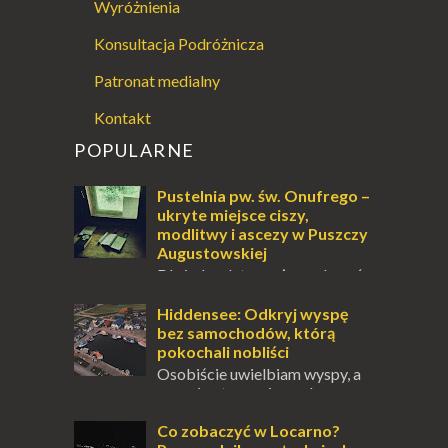
Wyróżnienia
Konsultacja Podróżnicza
Patronat medialny
Kontakt
POPULARNE
Pustelnia pw. św. Onufrego –
ukryte miejsce ciszy,
modlitwy i ascezy w Puszczy
Augustowskiej
Dla jednych to może wydawać
się ucieczką od świata, treningiem
przetrwania lub romantycznym życiem. Dla
Hiddensee: Odkryj wyspę
innych to nieustanne przebywanie z B...
bez samochodów, którą
pokochali nobliści
Osobiście uwielbiam wyspy, a
uczucie otoczenia wodą
zawsze mnie fascynuje. Mały kawałek ziemi
pośrodku Bałtyku? To zawsze brzmi jak
Co zobaczyć w Locarno?