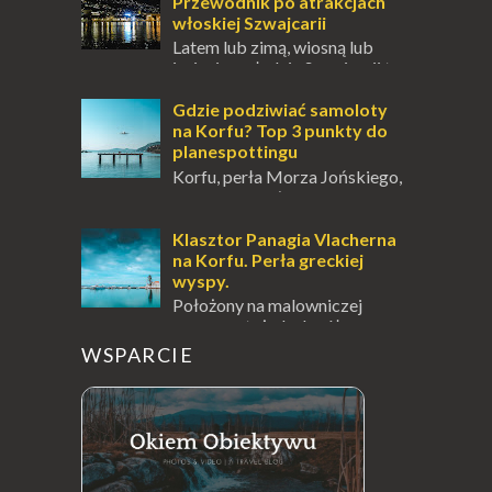
doskonał...
Przewodnik po atrakcjach
włoskiej Szwajcarii
Latem lub zimą, wiosną lub
jesienią, południe Szwajcarii to
miejsce, które zdecydowanie warto
odwiedzić. Moja zimowa podróż do
Gdzie podziwiać samoloty
Locarno gwara...
na Korfu? Top 3 punkty do
planespottingu
Korfu, perła Morza Jońskiego,
oferuje podróżnikom nie tylko
wspaniałe plaże, zabytki i klimatyczne
wioski, ale także coś wyjątkowego –
Klasztor Panagia Vlacherna
prawd...
na Korfu. Perła greckiej
wyspy.
Położony na malowniczej
wysepce, tuż obok półwyspu
Kanoni, Święty Klasztor Panagia Vlacherna
WSPARCIE
jest jednym z najbardziej rozpoznawalnych
symbo...