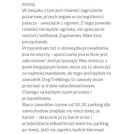
dzisiaj.
W związku z tym jest również zagrożenie
pożarowe, przestrzegam w szczególności
palaczy - uważajcie z ogniem. Z tego powodu
również nie będzie ogniska, nie upieczecie
niestety kiełbasek Zapewnimy Wam inny
poczęstunek.
Przypominam też o obowiązku prowadzenia
psa na smyczy - spuszczanie psa w lesie jest
zabronione! Jeśli przyuważy Was leśniczy z
psem biegajacym luzem, może się to skończyć
co najmniej mandatem, do tego jeśli będzie to
zawodnik DogTrekkingu to zawody może
przerwać w trybie natychmiastowym.
Dlatego za każdym razem prosimy i
przypominamy.
Biuro zawodów czynne od 10:30, parking dla
samochodów znajduje się nieco dalej za
barem - skręcacie przy barze w las i
przejeżdżacie kilkadziesiąt mietrów, parking
po lewej. Jeśli się zapełni, będzie kierować