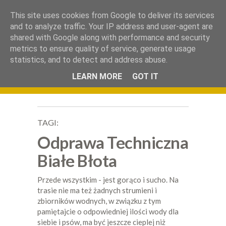
.
This site uses cookies from Google to deliver its services
Okiem Obiektywu
and to analyze traffic. Your IP address and user-agent are
shared with Google along with performance and security
metrics to ensure quality of service, generate usage
statistics, and to detect and address abuse.
LEARN MORE
GOT IT
TAGI:
Odprawa Techniczna
Białe Błota
Przede wszystkim - jest gorąco i sucho. Na
trasie nie ma też żadnych strumieni i
zbiorników wodnych, w związku z tym
pamiętajcie o odpowiedniej ilości wody dla
siebie i psów, ma być jeszcze cieplej niż