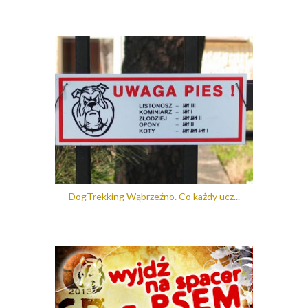
DogTrekking Wąbrzeźno. Co każdy ucz...