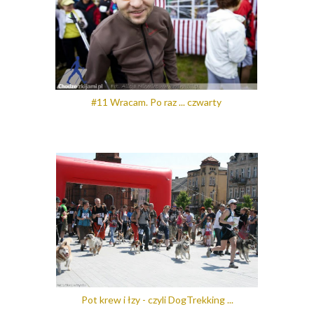
#11 Wracam. Po raz ... czwarty
Pot krew i łzy - czyli DogTrekking ...