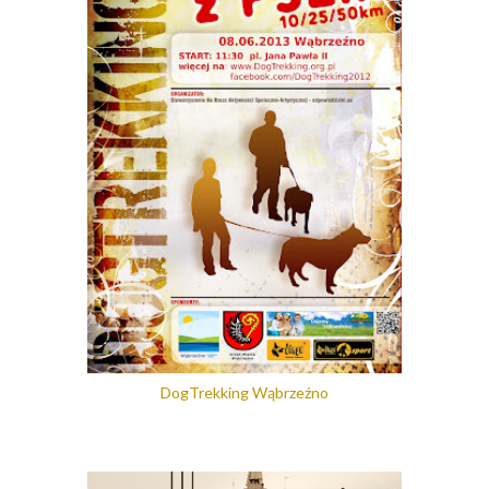
DogTrekking Wąbrzeźno