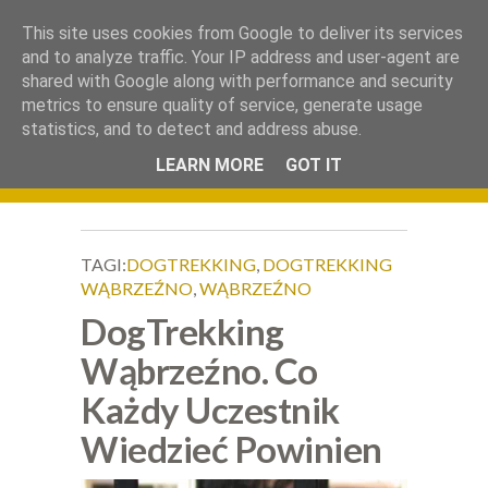
.
This site uses cookies from Google to deliver its services
Okiem Obiektywu
and to analyze traffic. Your IP address and user-agent are
shared with Google along with performance and security
metrics to ensure quality of service, generate usage
statistics, and to detect and address abuse.
LEARN MORE
GOT IT
TAGI:
DOGTREKKING
,
DOGTREKKING
WĄBRZEŹNO
,
WĄBRZEŹNO
DogTrekking
Wąbrzeźno. Co
Każdy Uczestnik
Wiedzieć Powinien