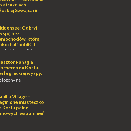
lub romantycznym
o atrakcjach
nych to nieustanne
łoskiej Szwajcarii
B...
atem lub zimą, wiosną
południe Szwajcarii to
e zdecydowanie warto
iddensee: Odkryj
oja zimowa podróż do
yspę bez
...
amochodów, którą
okochali nobliści
sobiście uwielbiam
cie otoczenia wodą
ascynuje. Mały
lasztor Panagia
i pośrodku Bałtyku?
lacherna na Korfu.
mi jak doskonał...
erła greckiej wyspy.
ołożony na
alowniczej wysepce,
yspu Kanoni, Święty
gia Vlacherna jest
anilia Village –
ardziej
aginione miasteczko
ych symbo...
a Korfu pełne
ilmowych wspomnień
anilia Village to jedno
na Korfu, które kryje w
emnic i historii, a przy