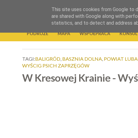
.
This site uses cookies from Google to de
Okiem Obiektywu
are shared with Google along with perfo
statistics, and to detect and address a
PODRÓŻE
MAPA
WSPÓŁPRACA
KONSUL
TAGI:
BALIGRÓD
,
BASZNIA DOLNA
,
POWIAT LUB
WYŚCIG PSICH ZAPRZĘGÓW
W Kresowej Krainie - Wyś