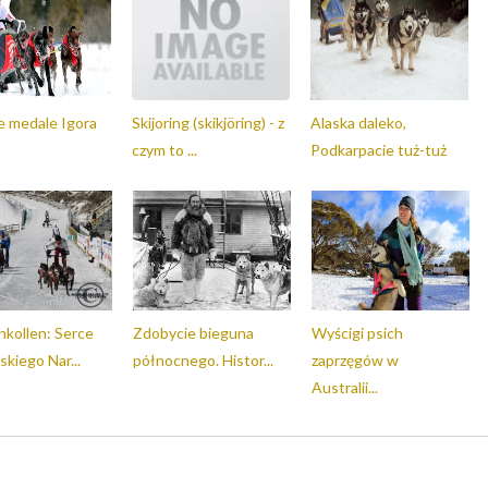
e medale Igora
Skijoring (skikjöring) - z
Alaska daleko,
czym to ...
Podkarpacie tuż-tuż
kollen: Serce
Zdobycie bieguna
Wyścigi psich
kiego Nar...
północnego. Histor...
zaprzęgów w
Australii...