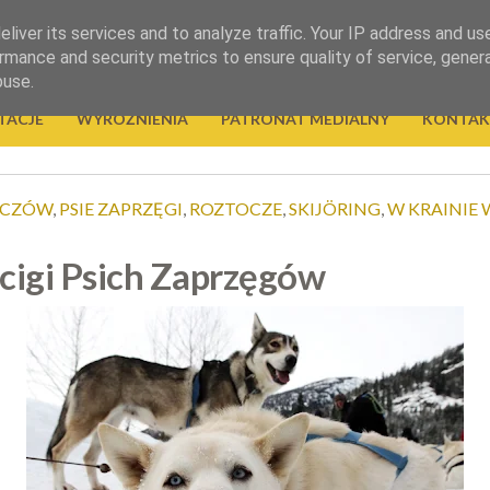
liver its services and to analyze traffic. Your IP address and us
rmance and security metrics to ensure quality of service, gene
buse.
TACJE
WYRÓŻNIENIA
PATRONAT MEDIALNY
KONTAK
ACZÓW
,
PSIE ZAPRZĘGI
,
ROZTOCZE
,
SKIJÖRING
,
W KRAINIE 
cigi Psich Zaprzęgów