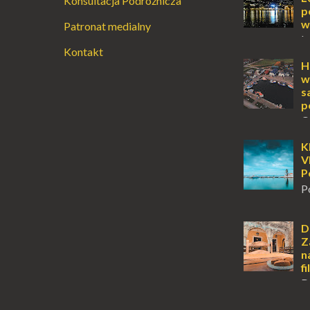
Konsultacja Podróżnicza
przetrwania 
p
życiem. Dla in
w
Patronat medialny
przebywanie z 
L
Kontakt
lub jesienią, 
miejsce, któr
H
odwiedzić. M
w
Locarno gwara
s
p
O
wyspy, a uczu
zawsze mnie f
K
kawałek ziem
V
To zawsze brz
P
P
m
tuż obok półw
Klasztor Pana
D
jednym z najb
Z
rozpoznawaln
n
f
D
z tych miejsc 
sobie wiele taj