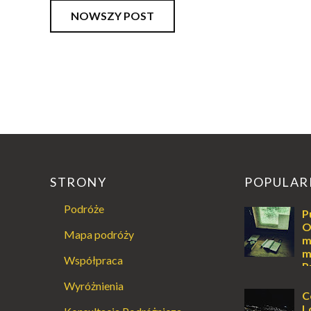
NOWSZY POST
STRONY
POPULAR
Podróże
P
O
Mapa podróży
m
m
Współpraca
P
Augustowski
Wyróżnienia
Dla jednych t
C
ucieczką od ś
L