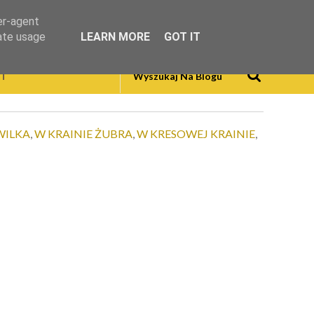
er-agent
rate usage
LEARN MORE
GOT IT
T
WILKA
,
W KRAINIE ŻUBRA
,
W KRESOWEJ KRAINIE
,