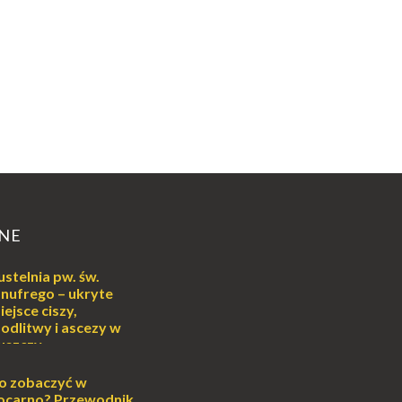
NE
ustelnia pw. św.
nufrego – ukryte
iejsce ciszy,
odlitwy i ascezy w
uszczy
ej
o może wydawać się
o zobaczyć w
wiata, treningiem
ocarno? Przewodnik