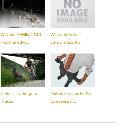
W Krainie Wilka 2010
W krainie wilka -
- kolejna edyc...
Lutowiska 2009
Zobacz stado Igora
Hobby czy sport? Psie
Tracza
zaprzęgi po r...