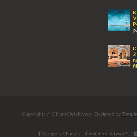
O
wyspy, a uczu
zawsze mnie f
K
kawałek ziem
V
To zawsze brz
P
P
m
tuż obok półw
Klasztor Pana
D
jednym z najb
Z
rozpoznawaln
n
f
D
z tych miejsc 
sobie wiele taj
tym jest dosk
miłośnikom f..
Copyrights @ Okiem Obiektywu - Designed by
Templa
Grzegorz Chudzik
okiemobiektywuPL