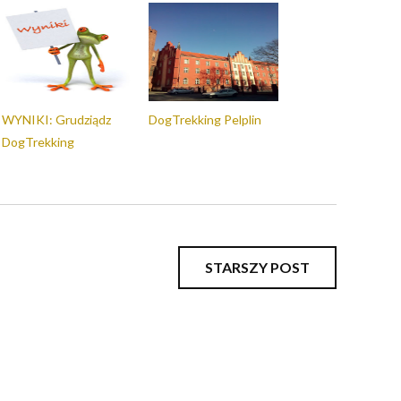
WYNIKI: Grudziądz
DogTrekking Pelplin
DogTrekking
STARSZY POST