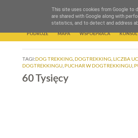
.
This site uses cookies from Google to de
Okiem Obiektywu
are shared with Google along with perfo
statistics, and to detect and address a
PODRÓŻE
MAPA
WSPÓŁPRACA
KONSUL
TAGI:
DOG TREKKING
,
DOGTREKKING
,
LICZBA U
DOGTREKKINGU
,
PUCHAR W DOGTREKKINGU
,
P
60 Tysięcy