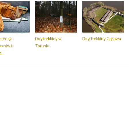
erencja
Dogtrekking w
DogTrekking Gąsawa
astów i
Toruniu
...