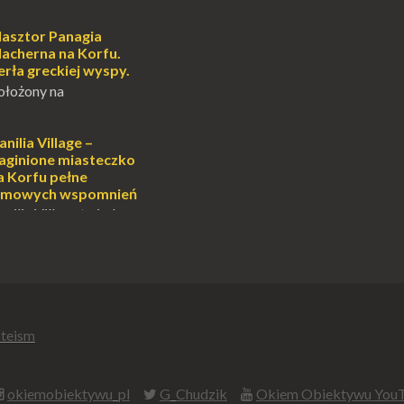
sobiście uwielbiam
cie otoczenia wodą
ascynuje. Mały
lasztor Panagia
i pośrodku Bałtyku?
lacherna na Korfu.
mi jak doskonał...
erła greckiej wyspy.
ołożony na
alowniczej wysepce,
yspu Kanoni, Święty
gia Vlacherna jest
anilia Village –
ardziej
aginione miasteczko
ych symbo...
a Korfu pełne
ilmowych wspomnień
anilia Village to jedno
na Korfu, które kryje w
emnic i historii, a przy
onale znane
.
teism
okiemobiektywu_pl
G_Chudzik
Okiem Obiektywu You