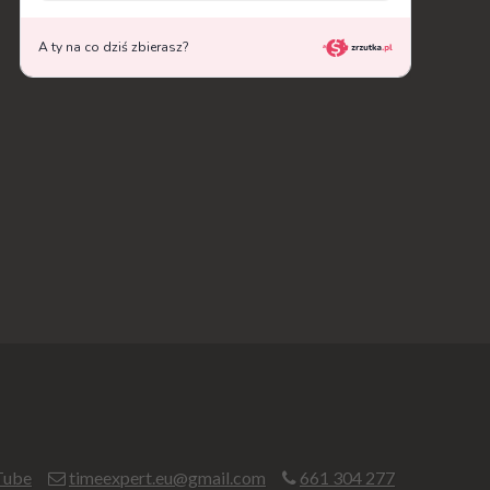
Tube
timeexpert.eu@gmail.com
661 304 277