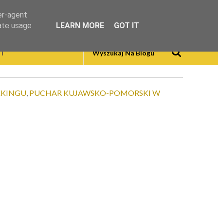
er-agent
rate usage
LEARN MORE
GOT IT
T
KKINGU
,
PUCHAR KUJAWSKO-POMORSKI W