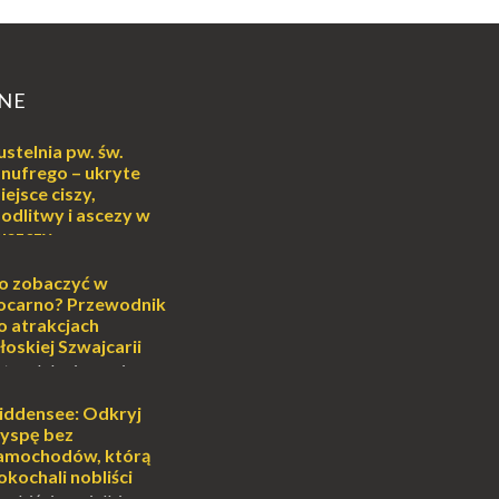
NE
ustelnia pw. św.
nufrego – ukryte
iejsce ciszy,
odlitwy i ascezy w
uszczy
ej
o może wydawać się
o zobaczyć w
wiata, treningiem
ocarno? Przewodnik
lub romantycznym
o atrakcjach
nych to nieustanne
łoskiej Szwajcarii
B...
atem lub zimą, wiosną
południe Szwajcarii to
e zdecydowanie warto
iddensee: Odkryj
oja zimowa podróż do
yspę bez
...
amochodów, którą
okochali nobliści