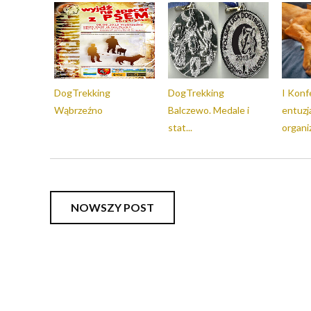
DogTrekking
DogTrekking
I Konf
Wąbrzeźno
Balczewo. Medale i
entuzj
stat...
organiz
NOWSZY POST