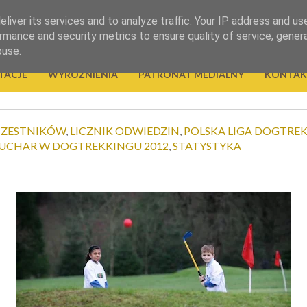
liver its services and to analyze traffic. Your IP address and us
rmance and security metrics to ensure quality of service, gene
buse.
TACJE
WYRÓŻNIENIA
PATRONAT MEDIALNY
KONTAK
CZESTNIKÓW
,
LICZNIK ODWIEDZIN
,
POLSKA LIGA DOGTRE
UCHAR W DOGTREKKINGU 2012
,
STATYSTYKA