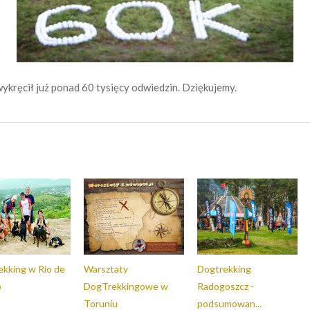
wykręcił już ponad 60 tysięcy odwiedzin. Dziękujemy.
kking w Rio de
Warsztaty
Dogtrekking
o
DogTrekkingowe w
Radogoszcz -
Toruniu
podsumowan...