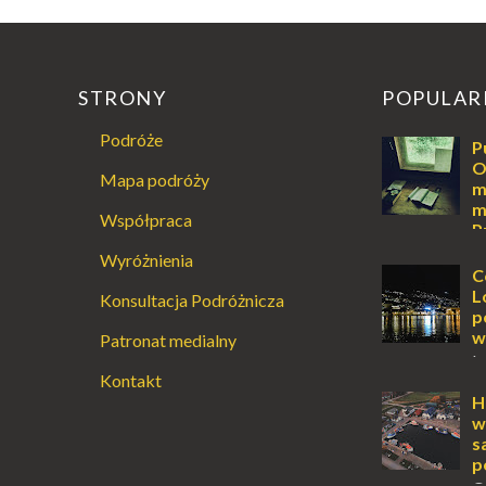
STRONY
POPULAR
Podróże
P
O
Mapa podróży
m
m
Współpraca
P
Augustowski
Wyróżnienia
Dla jednych t
C
ucieczką od ś
L
Konsultacja Podróżnicza
przetrwania 
p
życiem. Dla in
w
Patronat medialny
przebywanie z 
L
Kontakt
lub jesienią, 
miejsce, któr
H
odwiedzić. M
w
Locarno gwara
s
p