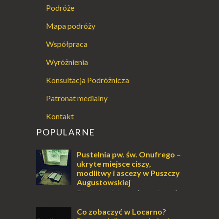
Podróże
Mapa podróży
Współpraca
Wyróżnienia
Konsultacja Podróżnicza
Patronat medialny
Kontakt
POPULARNE
Pustelnia pw. św. Onufrego –
ukryte miejsce ciszy,
modlitwy i ascezy w Puszczy
Augustowskiej
Dla jednych to może wydawać
się ucieczką od świata, treningiem
przetrwania lub romantycznym życiem. Dla
Co zobaczyć w Locarno?