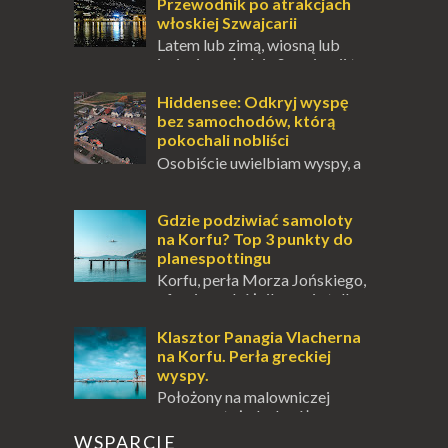
innych to nieustanne przebywanie z B...
Przewodnik po atrakcjach
włoskiej Szwajcarii
Latem lub zimą, wiosną lub
jesienią, południe Szwajcarii to
miejsce, które zdecydowanie warto
odwiedzić. Moja zimowa podróż do
Hiddensee: Odkryj wyspę
Locarno gwara...
bez samochodów, którą
pokochali nobliści
Osobiście uwielbiam wyspy, a
uczucie otoczenia wodą
zawsze mnie fascynuje. Mały kawałek ziemi
pośrodku Bałtyku? To zawsze brzmi jak
Gdzie podziwiać samoloty
doskonał...
na Korfu? Top 3 punkty do
planespottingu
Korfu, perła Morza Jońskiego,
oferuje podróżnikom nie tylko
wspaniałe plaże, zabytki i klimatyczne
wioski, ale także coś wyjątkowego –
Klasztor Panagia Vlacherna
prawd...
na Korfu. Perła greckiej
wyspy.
Położony na malowniczej
wysepce, tuż obok półwyspu
Kanoni, Święty Klasztor Panagia Vlacherna
WSPARCIE