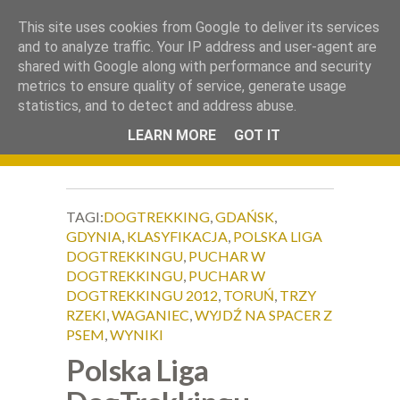
.
This site uses cookies from Google to deliver its services
Okiem Obiektywu
and to analyze traffic. Your IP address and user-agent are
shared with Google along with performance and security
metrics to ensure quality of service, generate usage
statistics, and to detect and address abuse.
LEARN MORE
GOT IT
TAGI:
DOGTREKKING
,
GDAŃSK
,
GDYNIA
,
KLASYFIKACJA
,
POLSKA LIGA
DOGTREKKINGU
,
PUCHAR W
DOGTREKKINGU
,
PUCHAR W
DOGTREKKINGU 2012
,
TORUŃ
,
TRZY
RZEKI
,
WAGANIEC
,
WYJDŹ NA SPACER Z
PSEM
,
WYNIKI
Polska Liga