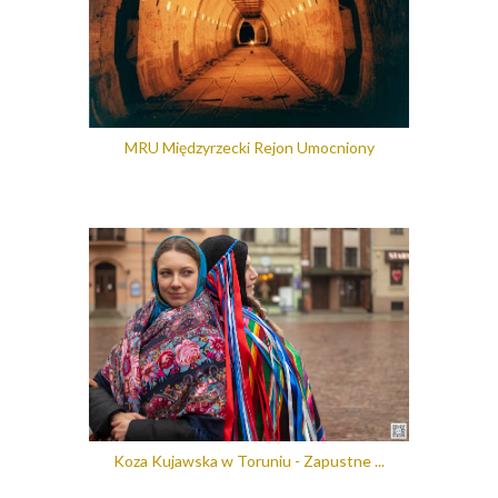
MRU Międzyrzecki Rejon Umocniony
Koza Kujawska w Toruniu - Zapustne ...