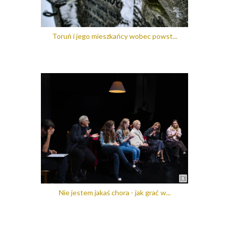
Toruń i jego mieszkańcy wobec powst...
Nie jestem jakaś chora - jak grać w...