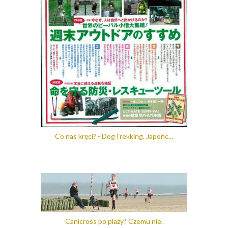
Co nas kręci? - DogTrekking. Japońc...
Canicross po plaży? Czemu nie.