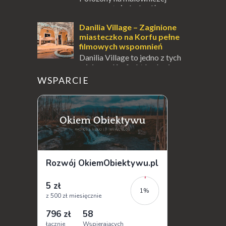
wysepce, tuż obok półwyspu
Kanoni, Święty Klasztor Panagia Vlacherna
jest jednym z najbardziej rozpoznawalnych
Danilia Village – Zaginione
symbo...
miasteczko na Korfu pełne
filmowych wspomnień
Danilia Village to jedno z tych
miejsc na Korfu, które kryje w
sobie wiele tajemnic i historii, a przy tym
WSPARCIE
jest doskonale znane miłośnikom f...