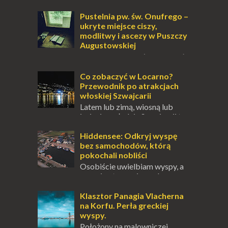
Pustelnia pw. św. Onufrego –
ukryte miejsce ciszy,
modlitwy i ascezy w Puszczy
Augustowskiej
Dla jednych to może wydawać
się ucieczką od świata, treningiem
przetrwania lub romantycznym życiem. Dla
Co zobaczyć w Locarno?
innych to nieustanne przebywanie z B...
Przewodnik po atrakcjach
włoskiej Szwajcarii
Latem lub zimą, wiosną lub
jesienią, południe Szwajcarii to
miejsce, które zdecydowanie warto
odwiedzić. Moja zimowa podróż do
Hiddensee: Odkryj wyspę
Locarno gwara...
bez samochodów, którą
pokochali nobliści
Osobiście uwielbiam wyspy, a
uczucie otoczenia wodą
zawsze mnie fascynuje. Mały kawałek ziemi
pośrodku Bałtyku? To zawsze brzmi jak
Klasztor Panagia Vlacherna
doskonał...
na Korfu. Perła greckiej
wyspy.
Położony na malowniczej