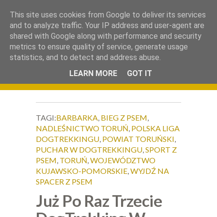
.
This site uses cookies from Google to deliver its services
Okiem Obiektywu
and to analyze traffic. Your IP address and user-agent are
shared with Google along with performance and security
metrics to ensure quality of service, generate usage
statistics, and to detect and address abuse.
LEARN MORE
GOT IT
TAGI:
BARBARKA
,
BIEG Z PSEM
,
NADLEŚNICTWO TORUŃ
,
POLSKA LIGA
DOGTREKKINGU
,
POWIAT TORUŃSKI
,
PUCHAR W DOGTREKKINGU
,
SPORT Z
PSEM
,
TORUŃ
,
WOJEWÓDZTWO
KUJAWSKO-POMORSKIE
,
WYJDŹ NA
SPACER Z PSEM
Już Po Raz Trzecie