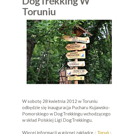
DogTrekking W
Toruniu
W sobotę 28 kwietnia 2012 w Toruniu
odbędzie się inauguracja Pucharu Kujawsko-
Pomorskiego w DogTrekkingu wchodzącego
w skład Polskiej Ligi DogTrekkingu.
Więcej informacji w górnej zakładce .:
Toruń
:.