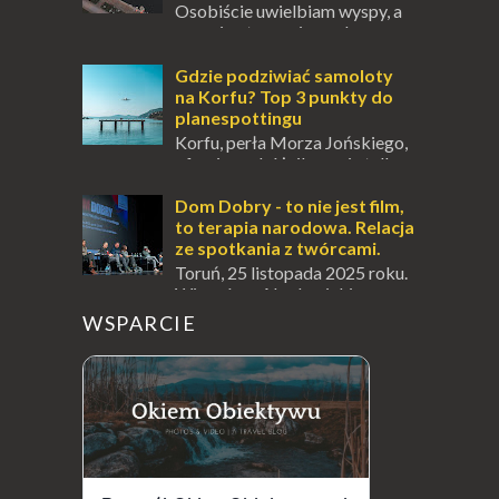
Osobiście uwielbiam wyspy, a
uczucie otoczenia wodą
zawsze mnie fascynuje. Mały kawałek ziemi
pośrodku Bałtyku? To zawsze brzmi jak
Gdzie podziwiać samoloty
doskonał...
na Korfu? Top 3 punkty do
planespottingu
Korfu, perła Morza Jońskiego,
oferuje podróżnikom nie tylko
wspaniałe plaże, zabytki i klimatyczne
wioski, ale także coś wyjątkowego –
Dom Dobry - to nie jest film,
prawd...
to terapia narodowa. Relacja
ze spotkania z twórcami.
Toruń, 25 listopada 2025 roku.
Wieczór w Akademickim
Centrum Kultury i Sztuki " Od Nowa ", który
WSPARCIE
na długo zostanie w mojej pamięci...