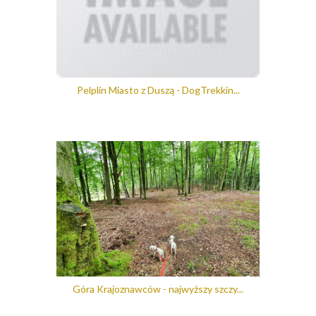
Pelplin Miasto z Duszą - DogTrekkin...
Góra Krajoznawców - najwyższy szczy...