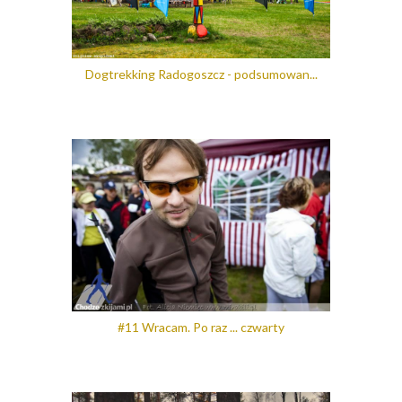
Dogtrekking Radogoszcz - podsumowan...
#11 Wracam. Po raz ... czwarty