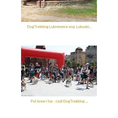
DogTrekking Lubniewice woj. Lubuski...
Pot krew i łzy - czyli DogTrekking ...