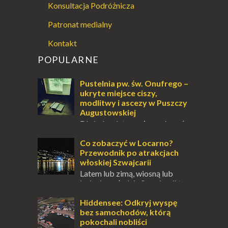
Konsultacja Podróżnicza
Patronat medialny
Kontakt
POPULARNE
Pustelnia pw. św. Onufrego –
ukryte miejsce ciszy,
modlitwy i ascezy w Puszczy
Augustowskiej
Dla jednych to może wydawać
się ucieczką od świata, treningiem
przetrwania lub romantycznym życiem. Dla
Co zobaczyć w Locarno?
innych to nieustanne przebywanie z B...
Przewodnik po atrakcjach
włoskiej Szwajcarii
Latem lub zimą, wiosną lub
jesienią, południe Szwajcarii to
miejsce, które zdecydowanie warto
odwiedzić. Moja zimowa podróż do
Hiddensee: Odkryj wyspę
Locarno gwara...
bez samochodów, którą
pokochali nobliści