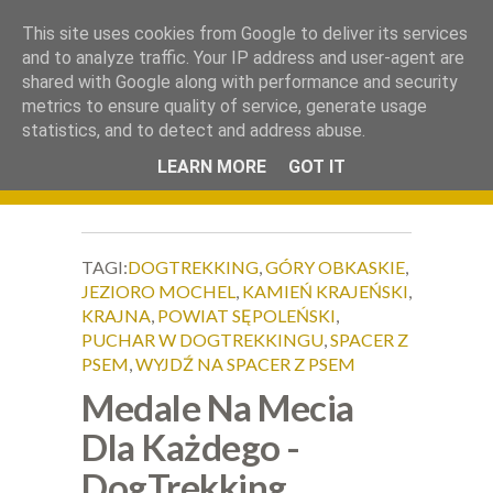
.
This site uses cookies from Google to deliver its services
Okiem Obiektywu
and to analyze traffic. Your IP address and user-agent are
shared with Google along with performance and security
metrics to ensure quality of service, generate usage
statistics, and to detect and address abuse.
LEARN MORE
GOT IT
TAGI:
DOGTREKKING
,
GÓRY OBKASKIE
,
JEZIORO MOCHEL
,
KAMIEŃ KRAJEŃSKI
,
KRAJNA
,
POWIAT SĘPOLEŃSKI
,
PUCHAR W DOGTREKKINGU
,
SPACER Z
PSEM
,
WYJDŹ NA SPACER Z PSEM
Medale Na Mecia
Dla Każdego -
DogTrekking