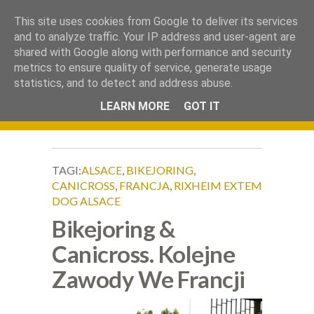
.
This site uses cookies from Google to deliver its services
Okiem Obiektywu
and to analyze traffic. Your IP address and user-agent are
shared with Google along with performance and security
metrics to ensure quality of service, generate usage
statistics, and to detect and address abuse.
LEARN MORE
GOT IT
TAGI:
ALSACE
,
BIKEJORING
,
CANICROSS
,
FRANCJA
,
RIXHEIM EXTEM
DOG ALSACE
Bikejoring &
Canicross. Kolejne
Zawody We Francji