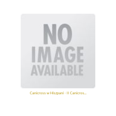
Canicross w Hiszpani - II Canicros...