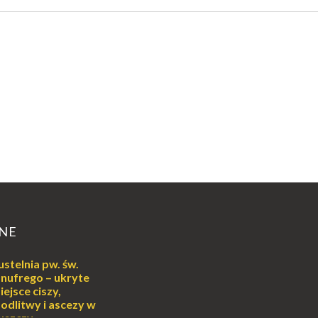
NE
ustelnia pw. św.
nufrego – ukryte
iejsce ciszy,
odlitwy i ascezy w
uszczy