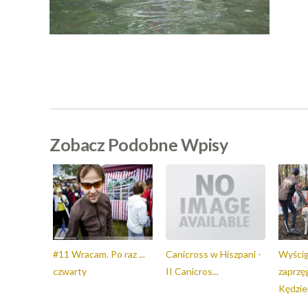
Zobacz Podobne Wpisy
#11 Wracam. Po raz ...
Canicross w Hiszpani -
Wyścig
czwarty
II Canicros...
zaprz
Kędzier