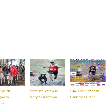
i psich
Mateusz Brylewski
Film. The European
ęgów w
złotym i srebrnym...
Canicross Grand ...
zy...