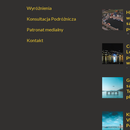
Augustowski
Wyróżnienia
Dla jednych t
H
ucieczką od ś
w
Konsultacja Podróżnicza
przetrwania 
s
życiem. Dla in
p
Patronat medialny
przebywanie z 
O
Kontakt
wyspy, a uczu
zawsze mnie f
C
kawałek ziem
L
To zawsze brz
p
w
L
lub jesienią, 
miejsce, któr
G
odwiedzić. M
s
Locarno gwara
T
p
K
Jońskiego, of
tylko wspaniał
K
klimatyczne wi
V
wyjątkowego –
P