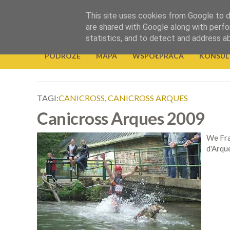
.
This site uses cookies from Google to de
Okiem Obiektywu
are shared with Google along with perfo
statistics, and to detect and address a
PODRÓŻE
MAPA
WSPÓŁPRACA
KONSUL
TAGI:
CANICROSS
,
CANICROSS ARQUES
Canicross Arques 2009
We Fra
d'Arqu