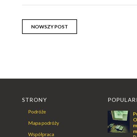
NOWSZY POST
STRONY
POPULAR
Podróże
P
O
Mapa podróży
m
m
Współpraca
P