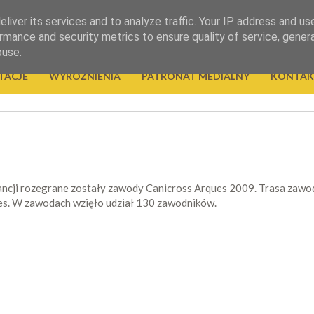
liver its services and to analyze traffic. Your IP address and us
rmance and security metrics to ensure quality of service, gene
buse.
TACJE
WYRÓŻNIENIA
PATRONAT MEDIALNY
KONTAK
ncji rozegrane zostały zawody Canicross Arques 2009. Trasa zawo
es. W zawodach wzięło udział 130 zawodników.