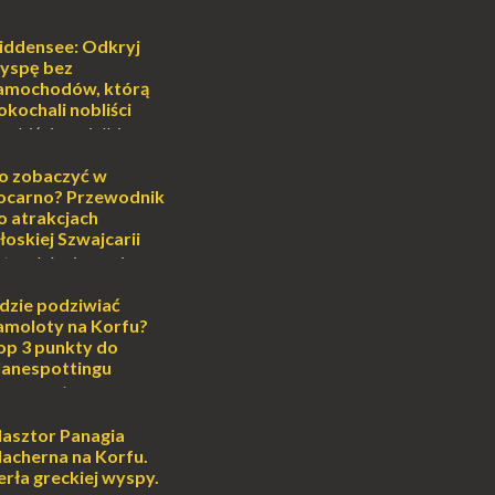
ej
o może wydawać się
iddensee: Odkryj
wiata, treningiem
yspę bez
lub romantycznym
amochodów, którą
nych to nieustanne
okochali nobliści
B...
sobiście uwielbiam
cie otoczenia wodą
ascynuje. Mały
o zobaczyć w
i pośrodku Bałtyku?
ocarno? Przewodnik
mi jak doskonał...
o atrakcjach
łoskiej Szwajcarii
atem lub zimą, wiosną
południe Szwajcarii to
e zdecydowanie warto
dzie podziwiać
oja zimowa podróż do
amoloty na Korfu?
...
op 3 punkty do
lanespottingu
orfu, perła Morza
eruje podróżnikom nie
e plaże, zabytki i
lasztor Panagia
oski, ale także coś
lacherna na Korfu.
 prawd...
erła greckiej wyspy.