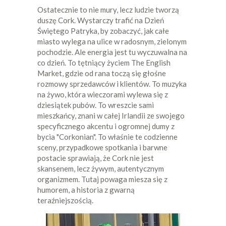
Ostatecznie to nie mury, lecz ludzie tworzą
duszę Cork. Wystarczy trafić na Dzień
Świętego Patryka, by zobaczyć, jak całe
miasto wylega na ulice w radosnym, zielonym
pochodzie. Ale energia jest tu wyczuwalna na
co dzień. To tętniący życiem The English
Market, gdzie od rana toczą się głośne
rozmowy sprzedawców i klientów. To muzyka
na żywo, która wieczorami wylewa się z
dziesiątek pubów. To wreszcie sami
mieszkańcy, znani w całej Irlandii ze swojego
specyficznego akcentu i ogromnej dumy z
bycia "Corkonian". To właśnie te codzienne
sceny, przypadkowe spotkania i barwne
postacie sprawiają, że Cork nie jest
skansenem, lecz żywym, autentycznym
organizmem. Tutaj powaga miesza się z
humorem, a historia z gwarną
teraźniejszością.