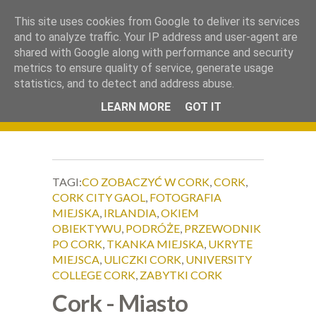
.
This site uses cookies from Google to deliver its services
Okiem Obiektywu
and to analyze traffic. Your IP address and user-agent are
shared with Google along with performance and security
metrics to ensure quality of service, generate usage
statistics, and to detect and address abuse.
LEARN MORE
GOT IT
TAGI:
CO ZOBACZYĆ W CORK
,
CORK
,
CORK CITY GAOL
,
FOTOGRAFIA
MIEJSKA
,
IRLANDIA
,
OKIEM
OBIEKTYWU
,
PODRÓŻE
,
PRZEWODNIK
PO CORK
,
TKANKA MIEJSKA
,
UKRYTE
MIEJSCA
,
ULICZKI CORK
,
UNIVERSITY
COLLEGE CORK
,
ZABYTKI CORK
Cork - Miasto