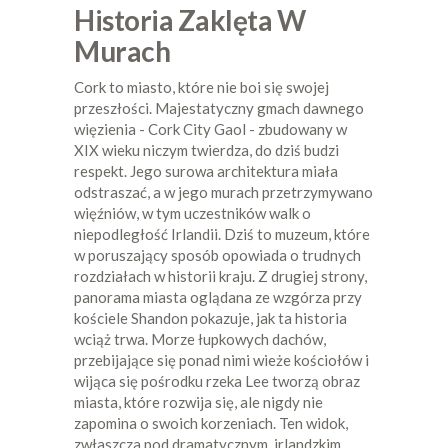
Historia Zaklęta W
Murach
Cork to miasto, które nie boi się swojej
przeszłości. Majestatyczny gmach dawnego
więzienia - Cork City Gaol - zbudowany w
XIX wieku niczym twierdza, do dziś budzi
respekt. Jego surowa architektura miała
odstraszać, a w jego murach przetrzymywano
więźniów, w tym uczestników walk o
niepodległość Irlandii. Dziś to muzeum, które
w poruszający sposób opowiada o trudnych
rozdziałach w historii kraju. Z drugiej strony,
panorama miasta oglądana ze wzgórza przy
kościele Shandon pokazuje, jak ta historia
wciąż trwa. Morze łupkowych dachów,
przebijające się ponad nimi wieże kościołów i
wijąca się pośrodku rzeka Lee tworzą obraz
miasta, które rozwija się, ale nigdy nie
zapomina o swoich korzeniach. Ten widok,
zwłaszcza pod dramatycznym, irlandzkim