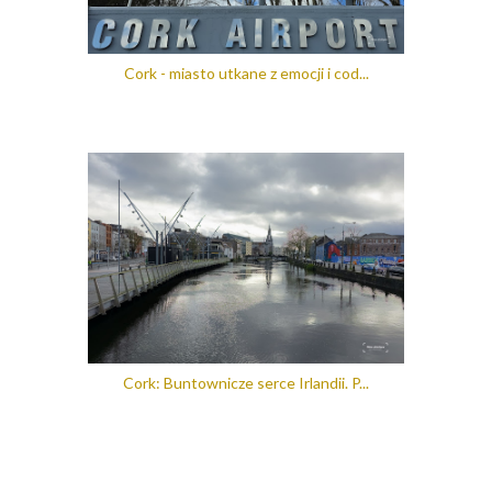
Cork - miasto utkane z emocji i cod...
Cork: Buntownicze serce Irlandii. P...