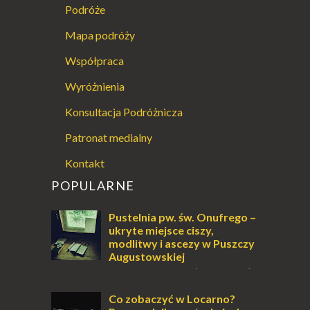
Podróże
Mapa podróży
Współpraca
Wyróżnienia
Konsultacja Podróżnicza
Patronat medialny
Kontakt
POPULARNE
Pustelnia pw. św. Onufrego –
ukryte miejsce ciszy,
modlitwy i ascezy w Puszczy
Augustowskiej
Dla jednych to może wydawać
się ucieczką od świata, treningiem
przetrwania lub romantycznym życiem. Dla
Co zobaczyć w Locarno?