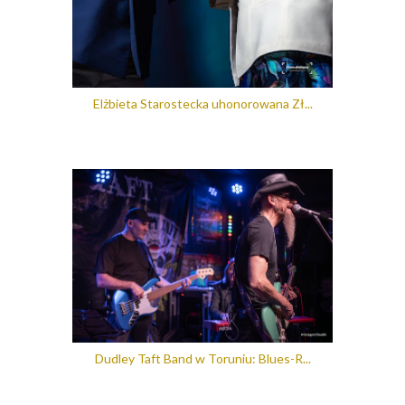
Elżbieta Starostecka uhonorowana Zł...
Dudley Taft Band w Toruniu: Blues-R...