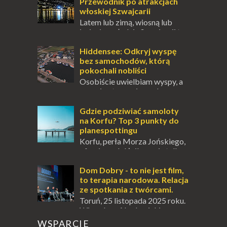
innych to nieustanne przebywanie z B...
Przewodnik po atrakcjach
włoskiej Szwajcarii
Latem lub zimą, wiosną lub
jesienią, południe Szwajcarii to
miejsce, które zdecydowanie warto
odwiedzić. Moja zimowa podróż do
Hiddensee: Odkryj wyspę
Locarno gwara...
bez samochodów, którą
pokochali nobliści
Osobiście uwielbiam wyspy, a
uczucie otoczenia wodą
zawsze mnie fascynuje. Mały kawałek ziemi
pośrodku Bałtyku? To zawsze brzmi jak
Gdzie podziwiać samoloty
doskonał...
na Korfu? Top 3 punkty do
planespottingu
Korfu, perła Morza Jońskiego,
oferuje podróżnikom nie tylko
wspaniałe plaże, zabytki i klimatyczne
wioski, ale także coś wyjątkowego –
Dom Dobry - to nie jest film,
prawd...
to terapia narodowa. Relacja
ze spotkania z twórcami.
Toruń, 25 listopada 2025 roku.
Wieczór w Akademickim
Centrum Kultury i Sztuki " Od Nowa ", który
WSPARCIE