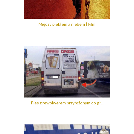
Między piekłem a niebem | Film
Pies z rewolwerem przyłożonym do gł...