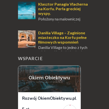
pośrodku Bałtyku? To zawsze brzmi jak
Klasztor Panagia Vlacherna
doskonał...
na Korfu. Perła greckiej
wyspy.
Położony na malowniczej
wysepce, tuż obok półwyspu
Kanoni, Święty Klasztor Panagia Vlacherna
jest jednym z najbardziej rozpoznawalnych
Danilia Village – Zaginione
symbo...
miasteczko na Korfu pełne
filmowych wspomnień
Danilia Village to jedno z tych
miejsc na Korfu, które kryje w
sobie wiele tajemnic i historii, a przy tym
WSPARCIE
jest doskonale znane miłośnikom f...