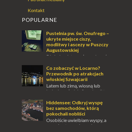
Kontakt
POPULARNE
Pustelnia pw. św. Onufrego –
ukryte miejsce ciszy,
modlitwy i ascezy w Puszczy
Augustowskiej
Dla jednych to może wydawać
się ucieczką od świata, treningiem
przetrwania lub romantycznym życiem. Dla
Co zobaczyć w Locarno?
innych to nieustanne przebywanie z B...
Przewodnik po atrakcjach
włoskiej Szwajcarii
Latem lub zimą, wiosną lub
jesienią, południe Szwajcarii to
miejsce, które zdecydowanie warto
odwiedzić. Moja zimowa podróż do
Hiddensee: Odkryj wyspę
Locarno gwara...
bez samochodów, którą
pokochali nobliści
Osobiście uwielbiam wyspy, a
uczucie otoczenia wodą
zawsze mnie fascynuje. Mały kawałek ziemi