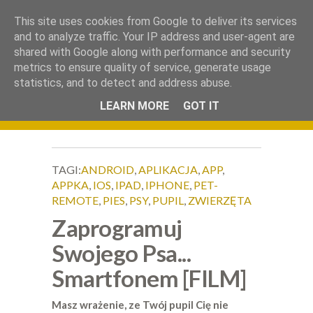
.
This site uses cookies from Google to deliver its services
Okiem Obiektywu
and to analyze traffic. Your IP address and user-agent are
shared with Google along with performance and security
metrics to ensure quality of service, generate usage
statistics, and to detect and address abuse.
LEARN MORE
GOT IT
TAGI:
ANDROID
,
APLIKACJA
,
APP
,
APPKA
,
IOS
,
IPAD
,
IPHONE
,
PET-
REMOTE
,
PIES
,
PSY
,
PUPIL
,
ZWIERZĘTA
Zaprogramuj
Swojego Psa...
Smartfonem [FILM]
Masz wrażenie, ze Twój pupil Cię nie