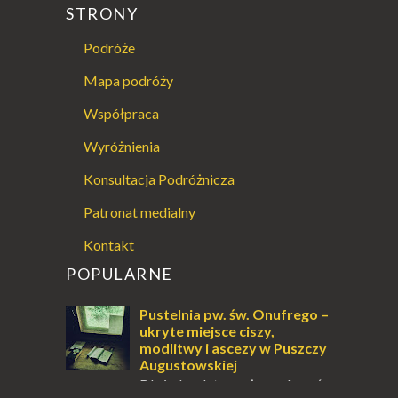
STRONY
Podróże
Mapa podróży
Współpraca
Wyróżnienia
Konsultacja Podróżnicza
Patronat medialny
Kontakt
POPULARNE
Pustelnia pw. św. Onufrego –
ukryte miejsce ciszy,
modlitwy i ascezy w Puszczy
Augustowskiej
Dla jednych to może wydawać