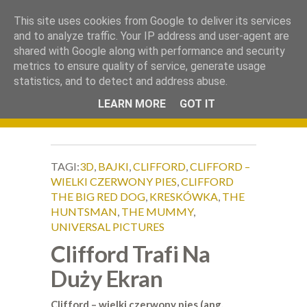
.
This site uses cookies from Google to deliver its services
Okiem Obiektywu
and to analyze traffic. Your IP address and user-agent are
shared with Google along with performance and security
metrics to ensure quality of service, generate usage
statistics, and to detect and address abuse.
LEARN MORE
GOT IT
TAGI:
3D
,
BAJKI
,
CLIFFORD
,
CLIFFORD –
WIELKI CZERWONY PIES
,
CLIFFORD
THE BIG RED DOG
,
KRESKÓWKA
,
THE
HUNTSMAN
,
THE MUMMY
,
UNIVERSAL PICTURES
Clifford Trafi Na
Duży Ekran
Clifford – wielki czerwony pies (ang.