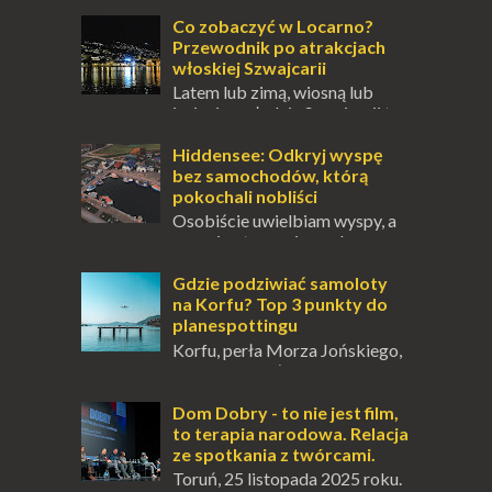
się ucieczką od świata, treningiem
przetrwania lub romantycznym życiem. Dla
Co zobaczyć w Locarno?
innych to nieustanne przebywanie z B...
Przewodnik po atrakcjach
włoskiej Szwajcarii
Latem lub zimą, wiosną lub
jesienią, południe Szwajcarii to
miejsce, które zdecydowanie warto
odwiedzić. Moja zimowa podróż do
Hiddensee: Odkryj wyspę
Locarno gwara...
bez samochodów, którą
pokochali nobliści
Osobiście uwielbiam wyspy, a
uczucie otoczenia wodą
zawsze mnie fascynuje. Mały kawałek ziemi
pośrodku Bałtyku? To zawsze brzmi jak
Gdzie podziwiać samoloty
doskonał...
na Korfu? Top 3 punkty do
planespottingu
Korfu, perła Morza Jońskiego,
oferuje podróżnikom nie tylko
wspaniałe plaże, zabytki i klimatyczne
wioski, ale także coś wyjątkowego –
Dom Dobry - to nie jest film,
prawd...
to terapia narodowa. Relacja
ze spotkania z twórcami.
Toruń, 25 listopada 2025 roku.