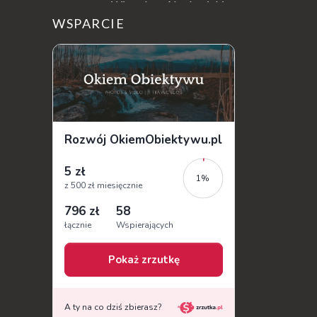
Wieczór w Akademickim
Centrum Kultury i Sztuki " Od Nowa ", który
WSPARCIE
na długo zostanie w mojej pamięci...