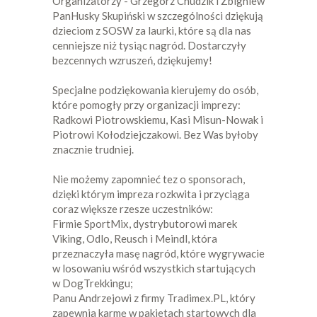
Organizatorzy - Grzegorz Chudzik i Zbigniew
PanHusky Skupiński w szczególności dziękują
dzieciom z SOSW za laurki, które są dla nas
cenniejsze niż tysiąc nagród. Dostarczyły
bezcennych wzruszeń, dziękujemy!
Specjalne podziękowania kierujemy do osób,
które pomogły przy organizacji imprezy:
Radkowi Piotrowskiemu, Kasi Misun-Nowak i
Piotrowi Kołodziejczakowi. Bez Was byłoby
znacznie trudniej.
Nie możemy zapomnieć tez o sponsorach,
dzięki którym impreza rozkwita i przyciąga
coraz większe rzesze uczestników:
Firmie SportMix, dystrybutorowi marek
Viking, Odlo, Reusch i Meindl, która
przeznaczyła masę nagród, które wygrywacie
w losowaniu wśród wszystkich startujących
w DogTrekkingu;
Panu Andrzejowi z firmy Tradimex.PL, który
zapewnia karmę w pakietach startowych dla