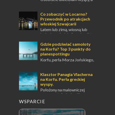
uczucie otoczenia wodą
zawsze mnie fascynuje. Mały kawałek ziemi
pośrodku Bałtyku? To zawsze brzmi jak
Co zobaczyć w Locarno?
doskonał...
Przewodnik po atrakcjach
włoskiej Szwajcarii
Latem lub zimą, wiosną lub
jesienią, południe Szwajcarii to
miejsce, które zdecydowanie warto
odwiedzić. Moja zimowa podróż do
Gdzie podziwiać samoloty
Locarno gwara...
na Korfu? Top 3 punkty do
planespottingu
Korfu, perła Morza Jońskiego,
oferuje podróżnikom nie tylko
wspaniałe plaże, zabytki i klimatyczne
wioski, ale także coś wyjątkowego –
Klasztor Panagia Vlacherna
prawd...
na Korfu. Perła greckiej
wyspy.
Położony na malowniczej
wysepce, tuż obok półwyspu
Kanoni, Święty Klasztor Panagia Vlacherna
WSPARCIE
jest jednym z najbardziej rozpoznawalnych
symbo...