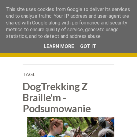
.
This site uses cookies from Google to deliver its services
Okiem Obiektywu
and to analyze traffic. Your IP address and user-agent are
shared with Google along with performance and security
metrics to ensure quality of service, generate usage
statistics, and to detect and address abuse.
LEARN MORE
GOT IT
TAGI:
DogTrekking Z
Braille'm -
Podsumowanie