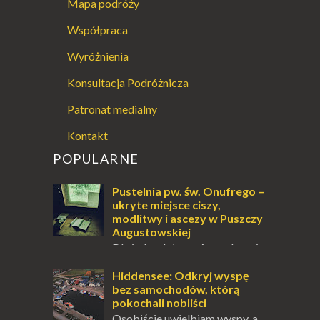
Mapa podróży
Współpraca
Wyróżnienia
Konsultacja Podróżnicza
Patronat medialny
Kontakt
POPULARNE
Pustelnia pw. św. Onufrego –
ukryte miejsce ciszy,
modlitwy i ascezy w Puszczy
Augustowskiej
Dla jednych to może wydawać
się ucieczką od świata, treningiem
przetrwania lub romantycznym życiem. Dla
Hiddensee: Odkryj wyspę
innych to nieustanne przebywanie z B...
bez samochodów, którą
pokochali nobliści
Osobiście uwielbiam wyspy, a