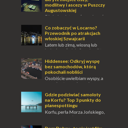
modlitwy i ascezy w Puszczy
Augustowskiej
Dla jednych to może wydawać
się ucieczką od świata, treningiem
przetrwania lub romantycznym życiem. Dla
Co zobaczyć w Locarno?
innych to nieustanne przebywanie z B...
Przewodnik po atrakcjach
włoskiej Szwajcarii
Latem lub zimą, wiosną lub
jesienią, południe Szwajcarii to
miejsce, które zdecydowanie warto
odwiedzić. Moja zimowa podróż do
Hiddensee: Odkryj wyspę
Locarno gwara...
bez samochodów, którą
pokochali nobliści
Osobiście uwielbiam wyspy, a
uczucie otoczenia wodą
zawsze mnie fascynuje. Mały kawałek ziemi
pośrodku Bałtyku? To zawsze brzmi jak
Gdzie podziwiać samoloty
doskonał...
na Korfu? Top 3 punkty do
planespottingu
Korfu, perła Morza Jońskiego,
oferuje podróżnikom nie tylko
wspaniałe plaże, zabytki i klimatyczne