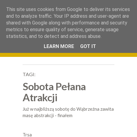
.
This site uses cookies from Google to deliver its services
Okiem Obiektywu
and to analyze traffic. Your IP address and user-agent are
shared with Google along with performance and security
metrics to ensure quality of service, generate usage
statistics, and to detect and address abuse.
LEARN MORE
GOT IT
TAGI:
Sobota Pełana
Atrakcji
Już w najbliższą sobotę do Wąbrzeźna zawita
masę abstrakcji - finałem
Trsa