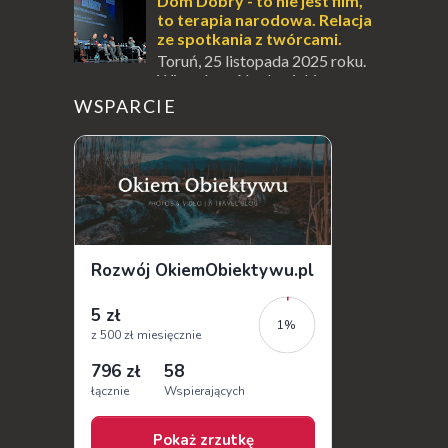
wioski, ale także coś wyjątkowego –
Dom Dobry - to nie jest film,
prawd...
to terapia narodowa. Relacja
ze spotkania z twórcami.
Toruń, 25 listopada 2025 roku.
Wieczór w Akademickim
Centrum Kultury i Sztuki " Od Nowa ", który
WSPARCIE
na długo zostanie w mojej pamięci...