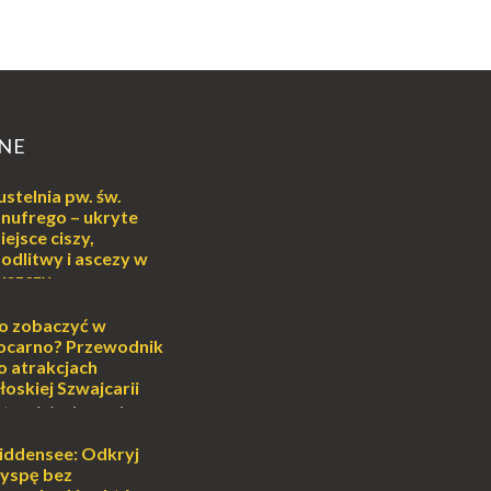
NE
ustelnia pw. św.
nufrego – ukryte
iejsce ciszy,
odlitwy i ascezy w
uszczy
ej
o może wydawać się
o zobaczyć w
wiata, treningiem
ocarno? Przewodnik
lub romantycznym
o atrakcjach
nych to nieustanne
łoskiej Szwajcarii
B...
atem lub zimą, wiosną
południe Szwajcarii to
e zdecydowanie warto
iddensee: Odkryj
oja zimowa podróż do
yspę bez