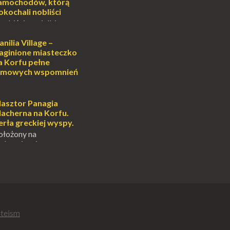
...
amochodów, którą
okochali nobliści
sobiście uwielbiam
cie otoczenia wodą
ascynuje. Mały
anilia Village –
i pośrodku Bałtyku?
aginione miasteczko
mi jak doskonał...
a Korfu pełne
ilmowych wspomnień
anilia Village to jedno
na Korfu, które kryje w
emnic i historii, a przy
lasztor Panagia
onale znane
lacherna na Korfu.
.
erła greckiej wyspy.
ołożony na
alowniczej wysepce,
yspu Kanoni, Święty
gia Vlacherna jest
ardziej
ych symbo...
teism