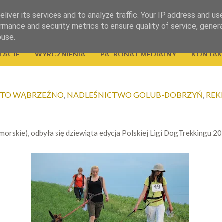
liver its services and to analyze traffic. Your IP address and us
rmance and security metrics to ensure quality of service, gene
buse.
TACJE
WYRÓŻNIENIA
PATRONAT MEDIALNY
KONTAK
STO WĄBRZEŹNO
,
NADLEŚNICTWO GOLUB-DOBRZYŃ
,
REK
rskie), odbyła się dziewiąta edycja Polskiej Ligi DogTrekkingu 20