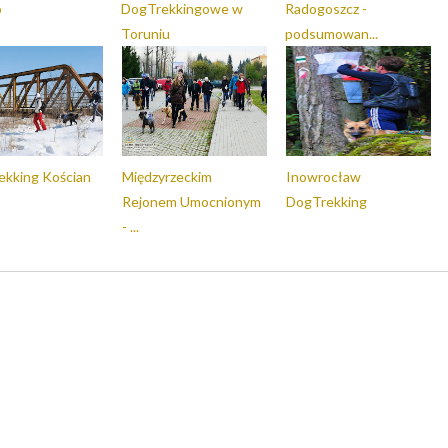
o
DogTrekkingowe w
Radogoszcz -
Toruniu
podsumowan...
kking Kościan
Międzyrzeckim
Inowrocław
Rejonem Umocnionym
DogTrekking
- ...