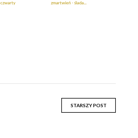
czwarty
zmartwień - ślada...
STARSZY POST