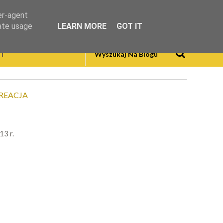
er-agent
rate usage
LEARN MORE
GOT IT
T
REACJA
13 r.