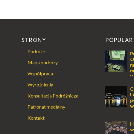
STRONY
POPULAR
Podróże
P
O
Mapa podróży
m
m
Współpraca
P
Augustowski
Wyróżnienia
Dla jednych t
C
ucieczką od ś
L
Konsultacja Podróżnicza
przetrwania 
p
życiem. Dla in
w
Patronat medialny
przebywanie z 
L
Kontakt
lub jesienią, 
miejsce, któr
H
odwiedzić. M
w