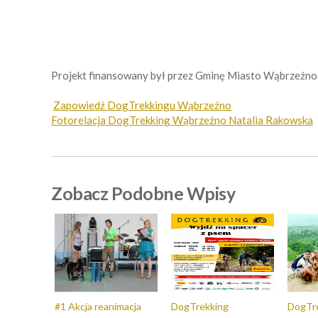
Projekt finansowany był przez Gminę Miasto Wąbrzeźno
Zapowiedź DogTrekkingu Wąbrzeźno
Fotorelacja DogTrekking Wąbrzeźno Natalia Rakowska
Zobacz Podobne Wpisy
#1 Akcja reanimacja
DogTrekking
DogTre