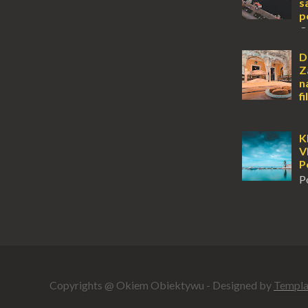
Locarno gwara
s
p
O
wyspy, a uczu
zawsze mnie f
D
kawałek ziem
Z
To zawsze brz
n
f
D
z tych miejsc 
sobie wiele taj
K
tym jest dosk
V
miłośnikom f..
P
P
m
tuż obok półw
Klasztor Pana
jednym z najb
rozpoznawaln
Copyrights @ Okiem Obiektywu - Designed by
Templa