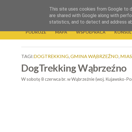
.
This site uses cookies from Google to de
Okiem Obiektywu
are shared with Google along with perfo
statistics, and to detect and address a
PODRÓŻE
MAPA
WSPÓŁPRACA
KONSUL
TAGI:
DOGTREKKING
,
GMINA WĄBRZEŹNO
,
MIA
DogTrekking Wąbrzeźno
W sobotę 8 czerwca br. w Wąbrzeźnie (woj. Kujawsko-Pomo