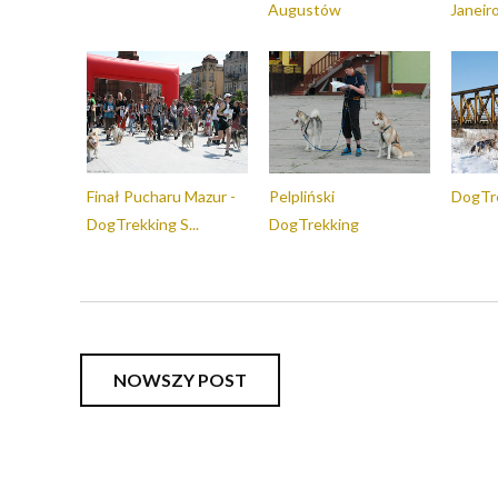
Augustów
Janeir
Finał Pucharu Mazur -
Pelpliński
DogTre
DogTrekking S...
DogTrekking
NOWSZY POST