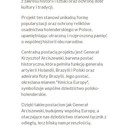
z zakresu historii i sztuki oraz ochronę dóbr
kultury i tradycji.
Projekt ten stanowi unikalną formę
popularyzacji oraz ochrony reliktów
osadnictwa holenderskiego w Polsce,
upamiętniając utraconą i rozproszoną pamięć
o wspólnej historii obu narodów.
Centralną postacią projektu jest Generał
Krzysztof Arciszewski, barwna postać
historyczna, która pełniła funkcję generała
artylerii Holandii, Brazylii i Polski oraz
admirała floty Brazylii. Jego postać,
określana mianem "Kmicica Europy",
symbolizuje wspólne dziedzictwo polsko-
holenderskie.
Dzięki takim postaciom jak Generał
Arciszewski, budujemy wspólną Europę, a
otaczające nas dziedzictwo stanowi łącznik z
odległą, lecz bliską nam przeszłością.