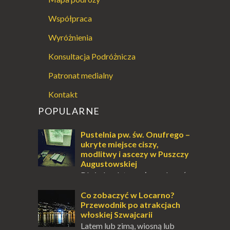
Współpraca
Wyróżnienia
Konsultacja Podróżnicza
Patronat medialny
Kontakt
POPULARNE
Pustelnia pw. św. Onufrego –
ukryte miejsce ciszy,
modlitwy i ascezy w Puszczy
Augustowskiej
Dla jednych to może wydawać
się ucieczką od świata, treningiem
przetrwania lub romantycznym życiem. Dla
Co zobaczyć w Locarno?
innych to nieustanne przebywanie z B...
Przewodnik po atrakcjach
włoskiej Szwajcarii
Latem lub zimą, wiosną lub