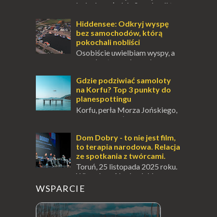
jesienią, południe Szwajcarii to
miejsce, które zdecydowanie warto
odwiedzić. Moja zimowa podróż do
Hiddensee: Odkryj wyspę
Locarno gwara...
bez samochodów, którą
pokochali nobliści
Osobiście uwielbiam wyspy, a
uczucie otoczenia wodą
zawsze mnie fascynuje. Mały kawałek ziemi
pośrodku Bałtyku? To zawsze brzmi jak
Gdzie podziwiać samoloty
doskonał...
na Korfu? Top 3 punkty do
planespottingu
Korfu, perła Morza Jońskiego,
oferuje podróżnikom nie tylko
wspaniałe plaże, zabytki i klimatyczne
wioski, ale także coś wyjątkowego –
Dom Dobry - to nie jest film,
prawd...
to terapia narodowa. Relacja
ze spotkania z twórcami.
Toruń, 25 listopada 2025 roku.
Wieczór w Akademickim
Centrum Kultury i Sztuki " Od Nowa ", który
WSPARCIE
na długo zostanie w mojej pamięci...