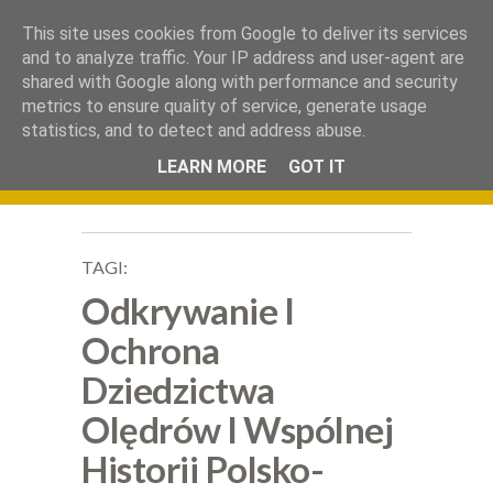
.
This site uses cookies from Google to deliver its services
Okiem Obiektywu
and to analyze traffic. Your IP address and user-agent are
shared with Google along with performance and security
metrics to ensure quality of service, generate usage
statistics, and to detect and address abuse.
LEARN MORE
GOT IT
TAGI:
Odkrywanie I
Ochrona
Dziedzictwa
Olędrów I Wspólnej
Historii Polsko-