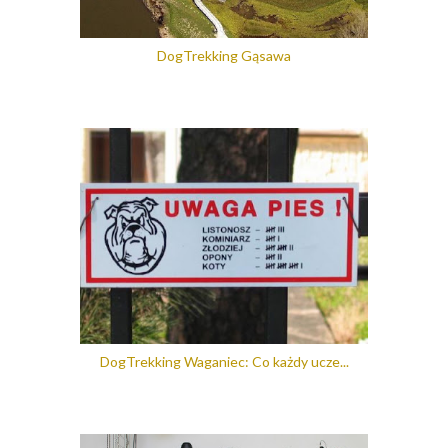
DogTrekking Gąsawa
DogTrekking Waganiec: Co każdy ucze...