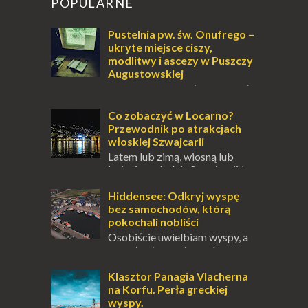
POPULARNE
Pustelnia pw. św. Onufrego –
ukryte miejsce ciszy,
modlitwy i ascezy w Puszczy
Augustowskiej
Dla jednych to może wydawać
się ucieczką od świata, treningiem
przetrwania lub romantycznym życiem. Dla
Co zobaczyć w Locarno?
innych to nieustanne przebywanie z B...
Przewodnik po atrakcjach
włoskiej Szwajcarii
Latem lub zimą, wiosną lub
jesienią, południe Szwajcarii to
miejsce, które zdecydowanie warto
odwiedzić. Moja zimowa podróż do
Hiddensee: Odkryj wyspę
Locarno gwara...
bez samochodów, którą
pokochali nobliści
Osobiście uwielbiam wyspy, a
uczucie otoczenia wodą
zawsze mnie fascynuje. Mały kawałek ziemi
pośrodku Bałtyku? To zawsze brzmi jak
Klasztor Panagia Vlacherna
doskonał...
na Korfu. Perła greckiej
wyspy.