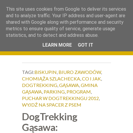
.
This site uses cookies from Google to deliver its services
Okiem Obiektywu
and to analyze traffic. Your IP address and user-agent are
shared with Google along with performance and security
metrics to ensure quality of service, generate usage
statistics, and to detect and address abuse.
LEARN MORE
GOT IT
TAGI:
BISKUPIN
,
BIURO ZAWODÓW
,
CHOMIĄŻA SZLACHECKA
,
CO I JAK
,
DOGTREKKING
,
GĄSAWA
,
GMINA
GĄSAWA
,
PARKING
,
PROGRAM
,
PUCHAR W DOGTREKKINGU 2012
,
WYJDŹ NA SPACER Z PSEM
DogTrekking
Gąsawa: