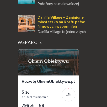
Położony na malowniczej
wysepce, tuż obok półwyspu
Kanoni, Święty Klasztor Panagia Vlacherna
jest jednym z najbardziej rozpoznawalnych
Danilia Village – Zaginione
symbo...
miasteczko na Korfu pełne
filmowych wspomnień
Danilia Village to jedno z tych
miejsc na Korfu, które kryje w
sobie wiele tajemnic i historii, a przy tym
WSPARCIE
jest doskonale znane miłośnikom f...