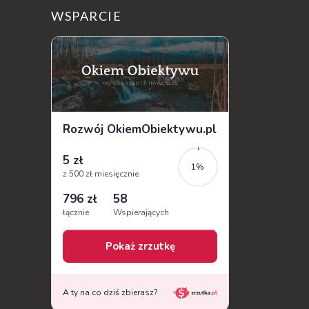
sobie wiele tajemnic i historii, a przy tym
WSPARCIE
jest doskonale znane miłośnikom f...