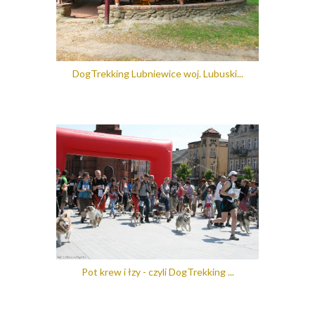
DogTrekking Lubniewice woj. Lubuski...
Pot krew i łzy - czyli DogTrekking ...