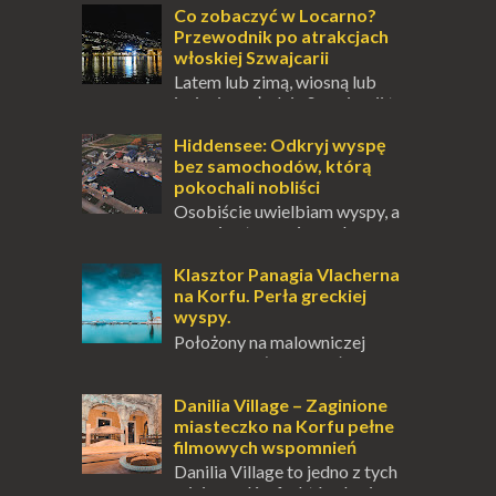
przetrwania lub romantycznym życiem. Dla
Co zobaczyć w Locarno?
innych to nieustanne przebywanie z B...
Przewodnik po atrakcjach
włoskiej Szwajcarii
Latem lub zimą, wiosną lub
jesienią, południe Szwajcarii to
miejsce, które zdecydowanie warto
odwiedzić. Moja zimowa podróż do
Hiddensee: Odkryj wyspę
Locarno gwara...
bez samochodów, którą
pokochali nobliści
Osobiście uwielbiam wyspy, a
uczucie otoczenia wodą
zawsze mnie fascynuje. Mały kawałek ziemi
pośrodku Bałtyku? To zawsze brzmi jak
Klasztor Panagia Vlacherna
doskonał...
na Korfu. Perła greckiej
wyspy.
Położony na malowniczej
wysepce, tuż obok półwyspu
Kanoni, Święty Klasztor Panagia Vlacherna
jest jednym z najbardziej rozpoznawalnych
Danilia Village – Zaginione
symbo...
miasteczko na Korfu pełne
filmowych wspomnień
Danilia Village to jedno z tych
miejsc na Korfu, które kryje w