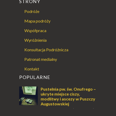
STRONY
Podróże
Mapa podróży
Współpraca
Wyróżnienia
Konsultacja Podróżnicza
Patronat medialny
Kontakt
POPULARNE
Pustelnia pw. św. Onufrego –
ukryte miejsce ciszy,
modlitwy i ascezy w Puszczy
Augustowskiej
Dla jednych to może wydawać
się ucieczką od świata, treningiem