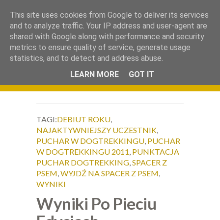
.
This site uses cookies from Google to deliver its services
Okiem Obiektywu
and to analyze traffic. Your IP address and user-agent are
shared with Google along with performance and security
metrics to ensure quality of service, generate usage
statistics, and to detect and address abuse.
LEARN MORE
GOT IT
TAGI:
DEBIUT ROKU
,
NAJAKTYWNIEJSZY UCZESTNIK
,
PUCHAR W DOGTREKKINGU
,
PUCHAR
W DOGTREKKINGU 2011
,
PUNKTACJA
PUCHAR DOGTREKKING
,
SPACER Z
PSEM
,
WYJDŹ NA SPACER Z PSEM
,
WYNIKI
Wyniki Po Pieciu