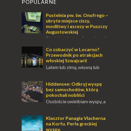
POPULARNE
Pustelnia pw. św. Onufrego –
ukryte miejsce ciszy,
modlitwy i ascezy w Puszczy
Augustowskiej
Dla jednych to może wydawać
się ucieczką od świata, treningiem
przetrwania lub romantycznym życiem. Dla
Co zobaczyć w Locarno?
innych to nieustanne przebywanie z B...
Przewodnik po atrakcjach
włoskiej Szwajcarii
Latem lub zimą, wiosną lub
jesienią, południe Szwajcarii to
miejsce, które zdecydowanie warto
odwiedzić. Moja zimowa podróż do
Hiddensee: Odkryj wyspę
Locarno gwara...
bez samochodów, którą
pokochali nobliści
Osobiście uwielbiam wyspy, a
uczucie otoczenia wodą
zawsze mnie fascynuje. Mały kawałek ziemi
pośrodku Bałtyku? To zawsze brzmi jak
Klasztor Panagia Vlacherna
doskonał...
na Korfu. Perła greckiej
wyspy.