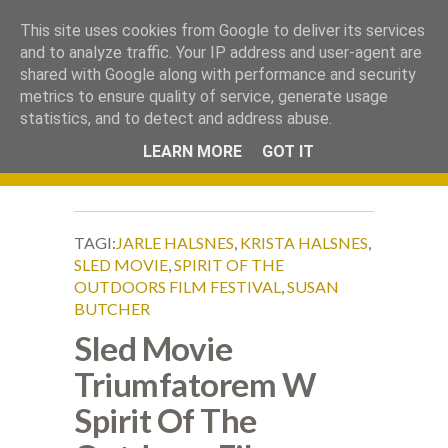
.
This site uses cookies from Google to deliver its services
Okiem Obiektywu
and to analyze traffic. Your IP address and user-agent are
shared with Google along with performance and security
metrics to ensure quality of service, generate usage
statistics, and to detect and address abuse.
LEARN MORE
GOT IT
TAGI:
JARLE HALSNES
,
KRISTA HALSNES
,
SLED MOVIE
,
SPIRIT OF THE
OUTDOORS FILM FESTIVAL
,
SUSAN
BUTCHER
Sled Movie
Triumfatorem W
Spirit Of The