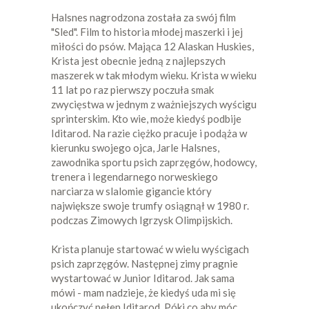
Halsnes nagrodzona została za swój film
"Sled". Film to historia młodej maszerki i jej
miłości do psów. Mająca 12 Alaskan Huskies,
Krista jest obecnie jedną z najlepszych
maszerek w tak młodym wieku. Krista w wieku
11 lat po raz pierwszy poczuła smak
zwycięstwa w jednym z ważniejszych wyścigu
sprinterskim. Kto wie, może kiedyś podbije
Iditarod. Na razie ciężko pracuje i podąża w
kierunku swojego ojca, Jarle Halsnes,
zawodnika sportu psich zaprzęgów, hodowcy,
trenera i legendarnego norweskiego
narciarza w slalomie gigancie który
największe swoje trumfy osiągnął w 1980 r.
podczas Zimowych Igrzysk Olimpijskich.
Krista planuje startować w wielu wyścigach
psich zaprzęgów. Następnej zimy pragnie
wystartować w Junior Iditarod. Jak sama
mówi - mam nadzieje, że kiedyś uda mi się
ukończyć pełen Iditarod. Póki co aby móc