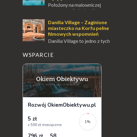
Położony na malowniczej
wysepce, tuż obok półwyspu
Kanoni, Święty Klasztor Panagia Vlacherna
jest jednym z najbardziej rozpoznawalnych
Danilia Village – Zaginione
symbo...
miasteczko na Korfu pełne
filmowych wspomnień
Danilia Village to jedno z tych
miejsc na Korfu, które kryje w
sobie wiele tajemnic i historii, a przy tym
WSPARCIE
jest doskonale znane miłośnikom f...