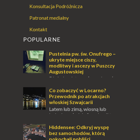
Konsultacja Podróżnicza
Patronat medialny
Kontakt
POPULARNE
Pustelnia pw. św. Onufrego –
ukryte miejsce ciszy,
modlitwy i ascezy w Puszczy
Augustowskiej
Dla jednych to może wydawać
się ucieczką od świata, treningiem
przetrwania lub romantycznym życiem. Dla
Co zobaczyć w Locarno?
innych to nieustanne przebywanie z B...
Przewodnik po atrakcjach
włoskiej Szwajcarii
Latem lub zimą, wiosną lub
jesienią, południe Szwajcarii to
miejsce, które zdecydowanie warto
odwiedzić. Moja zimowa podróż do
Hiddensee: Odkryj wyspę
Locarno gwara...
bez samochodów, którą
pokochali nobliści