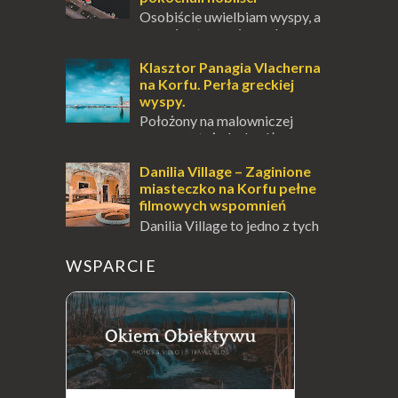
Osobiście uwielbiam wyspy, a
uczucie otoczenia wodą
zawsze mnie fascynuje. Mały kawałek ziemi
pośrodku Bałtyku? To zawsze brzmi jak
Klasztor Panagia Vlacherna
doskonał...
na Korfu. Perła greckiej
wyspy.
Położony na malowniczej
wysepce, tuż obok półwyspu
Kanoni, Święty Klasztor Panagia Vlacherna
jest jednym z najbardziej rozpoznawalnych
Danilia Village – Zaginione
symbo...
miasteczko na Korfu pełne
filmowych wspomnień
Danilia Village to jedno z tych
miejsc na Korfu, które kryje w
sobie wiele tajemnic i historii, a przy tym
WSPARCIE
jest doskonale znane miłośnikom f...