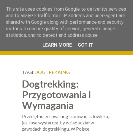
.
This site uses cookies from Google to deliver its services
Okiem Obiektywu
and to analyze traffic. Your IP address and user-agent are
shared with Google along with performance and security
metrics to ensure quality of service, generate usage
statistics, and to detect and address abuse.
LEARN MORE
GOT IT
TAGI:
DOGTREKKING
Dogtrekking:
Przygotowania I
Wymagania
Przeciętne, zdrowe nogi zarówno człowieka,
jak i psa wystarczą, by wziąć udział w
zawodach dogtrekkingu. W Polsce