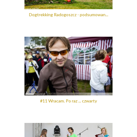
Dogtrekking Radogoszcz - podsumowan...
#11 Wracam. Po raz ... czwarty