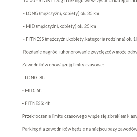
10:00 - START DogTrekkingu we wszystkich kategoriach 
- LONG (mężczyźni, kobiety) ok. 35 km
- MID (mężczyźni, kobiety) ok. 25 km
- FITNESS (mężczyźni, kobiety, kategoria rodzinna) ok. 1
Rozdanie nagród i uhonorowanie zwycięzców może odbyć 
Zawodników obowiązują limity czasowe:
- LONG: 8h
- MID: 6h
- FITNESS: 4h
Przekroczenie limitu czasowego wiąże się z brakiem klasy
Parking dla zawodników będzie na miejscu bazy zawodów