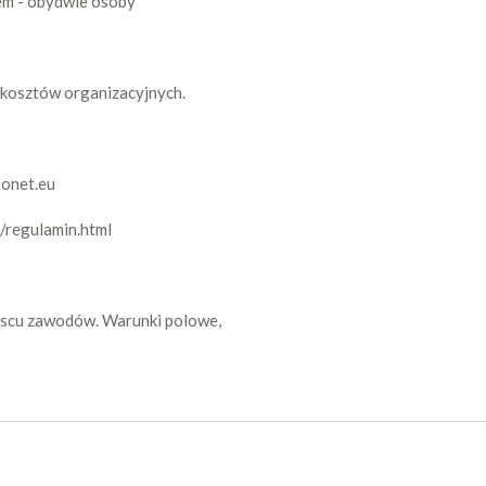
em - obydwie osoby
 kosztów organizacyjnych.
@onet.eu
/regulamin.html
ejscu zawodów. Warunki polowe,