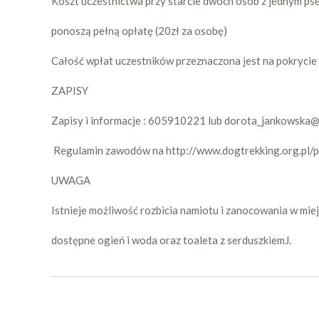
Koszt uczestnictwa przy starcie dwóch osób z jednym ps
ponoszą pełną opłatę (20zł za osobę)
Całość wpłat uczestników przeznaczona jest na pokrycie
ZAPISY
Zapisy i informacje : 605910221 lub dorota_jankowska
Regulamin zawodów na http://www.dogtrekking.org.pl/p
UWAGA
Istnieje możliwość rozbicia namiotu i zanocowania w mi
dostępne ogień i woda oraz toaleta z serduszkiemJ.