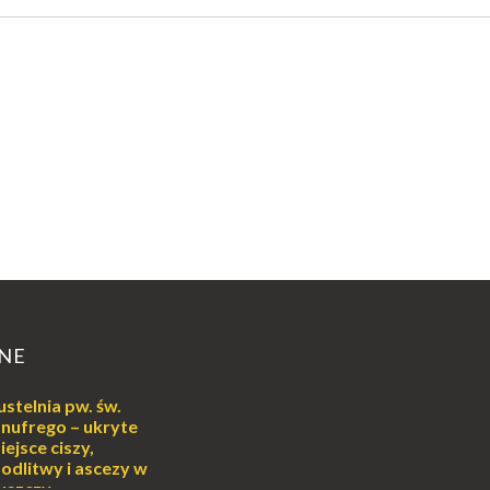
NE
ustelnia pw. św.
nufrego – ukryte
iejsce ciszy,
odlitwy i ascezy w
uszczy