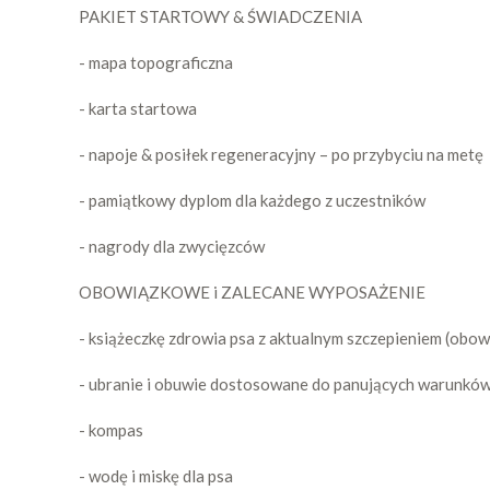
PAKIET STARTOWY & ŚWIADCZENIA
- mapa topograficzna
- karta startowa
- napoje & posiłek regeneracyjny – po przybyciu na metę
- pamiątkowy dyplom dla każdego z uczestników
- nagrody dla zwycięzców
OBOWIĄZKOWE i ZALECANE WYPOSAŻENIE
- książeczkę zdrowia psa z aktualnym szczepieniem (obo
- ubranie i obuwie dostosowane do panujących warunkó
- kompas
- wodę i miskę dla psa