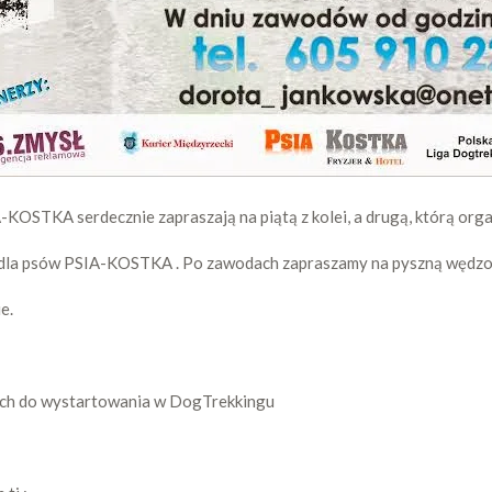
KOSTKA serdecznie zapraszają na piątą z kolei, a drugą, którą org
u dla psów PSIA-KOSTKA . Po zawodach zapraszamy na pyszną wędzon
e.
nych do wystartowania w DogTrekkingu