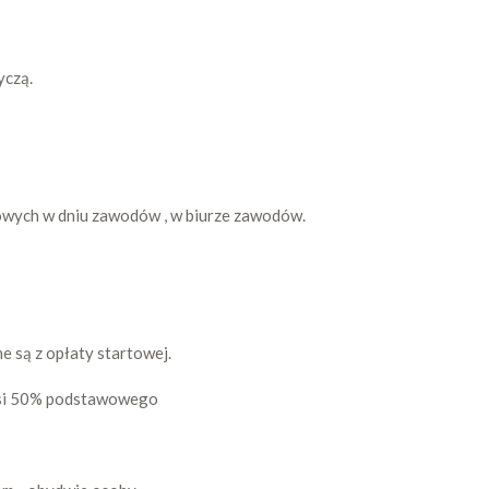
yczą.
ych w dniu zawodów , w biurze zawodów.
ne są z opłaty startowej.
nosi 50% podstawowego