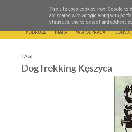
.
This site uses cookies from Google to de
Okiem Obiektywu
are shared with Google along with perfo
statistics, and to detect and address a
PODRÓŻE
MAPA
WSPÓŁPRACA
KONSUL
TAGI:
DogTrekking Kęszyca