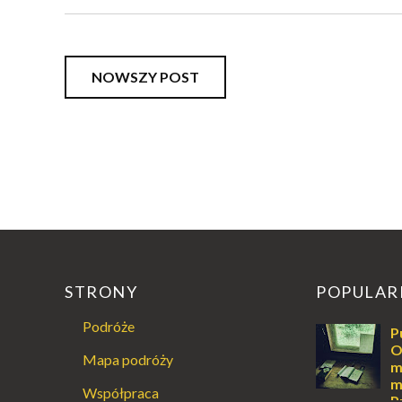
NOWSZY POST
STRONY
POPULAR
Podróże
P
O
Mapa podróży
m
m
Współpraca
P