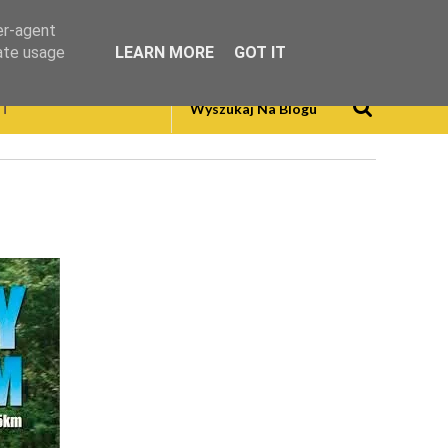
er-agent
rate usage
LEARN MORE
GOT IT
T