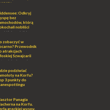
uszczy
ej
o może wydawać się
iddensee: Odkryj
wiata, treningiem
yspę bez
lub romantycznym
amochodów, którą
nych to nieustanne
okochali nobliści
B...
sobiście uwielbiam
cie otoczenia wodą
ascynuje. Mały
o zobaczyć w
i pośrodku Bałtyku?
ocarno? Przewodnik
mi jak doskonał...
o atrakcjach
łoskiej Szwajcarii
atem lub zimą, wiosną
południe Szwajcarii to
e zdecydowanie warto
dzie podziwiać
oja zimowa podróż do
amoloty na Korfu?
...
op 3 punkty do
lanespottingu
orfu, perła Morza
eruje podróżnikom nie
e plaże, zabytki i
lasztor Panagia
oski, ale także coś
lacherna na Korfu.
 prawd...
erła greckiej wyspy.