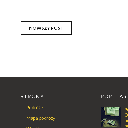
NOWSZY POST
STRONY
POPULAR
Podróże
P
O
Mapa podróży
m
m