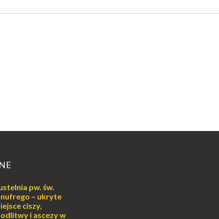
NE
ustelnia pw. św.
nufrego – ukryte
iejsce ciszy,
odlitwy i ascezy w