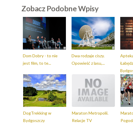
Zobacz Podobne Wpisy
Dom Dobry - to nie
Dwa rodzaje ciszy.
Aptek
jest film, to te...
Opowieść z lasu,...
Łabęd
Bydgo
DogTrekking w
Maraton Metropolii.
Marato
Bydgoszczy
Relacje TV
Pogoda 