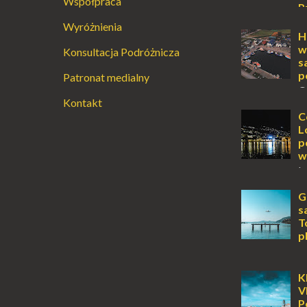
Współpraca
P
Augustowski
Wyróżnienia
Dla jednych t
H
ucieczką od ś
w
Konsultacja Podróżnicza
przetrwania 
s
życiem. Dla in
p
Patronat medialny
przebywanie z 
O
Kontakt
wyspy, a uczu
zawsze mnie f
C
kawałek ziem
L
To zawsze brz
p
w
L
lub jesienią, 
miejsce, któr
G
odwiedzić. M
s
Locarno gwara
T
p
K
Jońskiego, of
tylko wspaniał
K
klimatyczne wi
V
wyjątkowego –
P