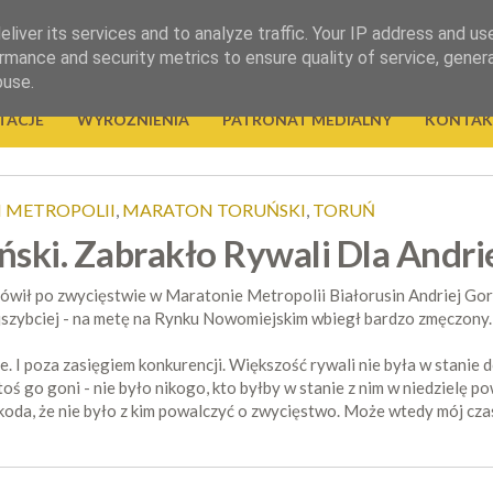
liver its services and to analyze traffic. Your IP address and us
rmance and security metrics to ensure quality of service, gene
buse.
TACJE
WYRÓŻNIENIA
PATRONAT MEDIALNY
KONTAK
 METROPOLII
,
MARATON TORUŃSKI
,
TORUŃ
ński. Zabrakło Rywali Dla Andr
mówił po zwycięstwie w Maratonie Metropolii Białorusin Andriej Gor
jszybciej - na metę na Rynku Nowomiejskim wbiegł bardzo zmęczony.
. I poza zasięgiem konkurencji. Większość rywali nie była w stanie 
ktoś go goni - nie było nikogo, kto byłby w stanie z nim w niedzielę
Szkoda, że nie było z kim powalczyć o zwycięstwo. Może wtedy mój cza