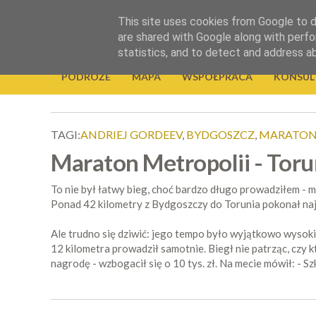
.
This site uses cookies from Google to de
Okiem Obiektywu
are shared with Google along with perfo
statistics, and to detect and address a
PODRÓŻE
MAPA
WSPÓŁPRACA
KONSUL
TAGI:
ANDRIEJ GORDEEV
,
BYDGOSZCZ
,
MARATON
Maraton Metropolii - Toru
To nie był łatwy bieg, choć bardzo długo prowadziłem - 
Ponad 42 kilometry z Bydgoszczy do Torunia pokonał na
Ale trudno się dziwić: jego tempo było wyjątkowo wysokie
12 kilometra prowadził samotnie. Biegł nie patrząc, czy 
nagrodę - wzbogacił się o 10 tys. zł. Na mecie mówił: - 