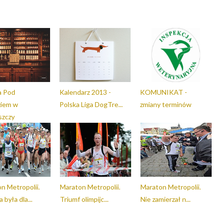
a Pod
Kalendarz 2013 -
KOMUNIKAT -
ziem w
Polska Liga DogTre...
zmiany terminów
szczy
n Metropolii.
Maraton Metropolii.
Maraton Metropolii.
była dla...
Triumf olimpijc...
Nie zamierzał n...