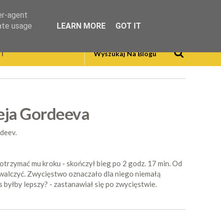
er-agent
rate usage
LEARN MORE
GOT IT
T
ieja Gordeeva
deev.
dotrzymać mu kroku - skończył bieg po 2 godz. 17 min. Od
 powalczyć. Zwycięstwo oznaczało dla niego niemałą
s byłby lepszy? - zastanawiał się po zwycięstwie.