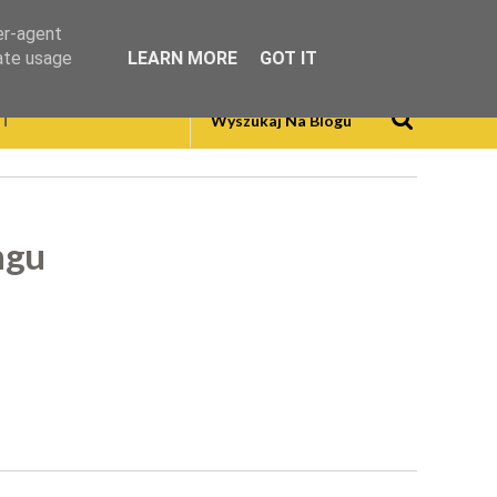
er-agent
rate usage
LEARN MORE
GOT IT
T
ngu