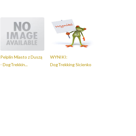
Pelplin Miasto z Duszą
WYNIKI:
- DogTrekkin...
DogTrekking Sicienko