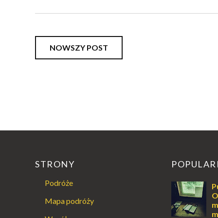
NOWSZY POST
STRONY
POPULAR
Podróże
P
O
Mapa podróży
m
m