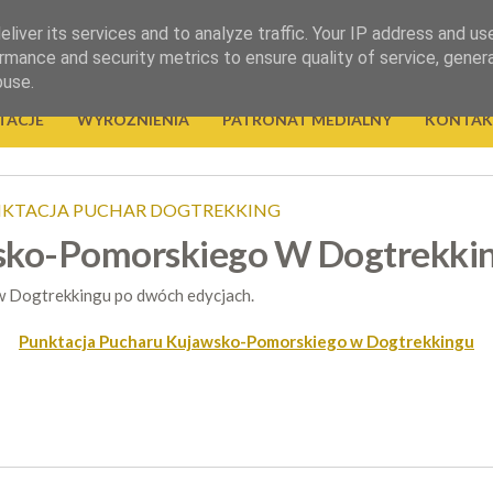
liver its services and to analyze traffic. Your IP address and us
rmance and security metrics to ensure quality of service, gene
buse.
TACJE
WYRÓŻNIENIA
PATRONAT MEDIALNY
KONTAK
KTACJA PUCHAR DOGTREKKING
sko-Pomorskiego W Dogtrekki
 Dogtrekkingu po dwóch edycjach.
Punktacja Pucharu Kujawsko-Pomorskiego w Dogtrekkingu