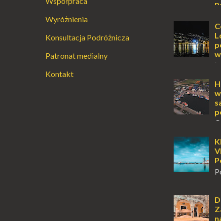
Współpraca
P
Augustowski
Wyróżnienia
Dla jednych t
C
ucieczką od ś
L
Konsultacja Podróżnicza
przetrwania 
p
życiem. Dla in
w
Patronat medialny
przebywanie z 
L
Kontakt
lub jesienią, 
miejsce, któr
H
odwiedzić. M
w
Locarno gwara
s
p
O
wyspy, a uczu
zawsze mnie f
K
kawałek ziem
V
To zawsze brz
P
P
m
tuż obok półw
Klasztor Pana
D
jednym z najb
Z
rozpoznawaln
n