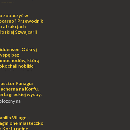
uszczy
ej
o może wydawać się
o zobaczyć w
wiata, treningiem
ocarno? Przewodnik
lub romantycznym
o atrakcjach
nych to nieustanne
łoskiej Szwajcarii
B...
atem lub zimą, wiosną
południe Szwajcarii to
e zdecydowanie warto
iddensee: Odkryj
oja zimowa podróż do
yspę bez
...
amochodów, którą
okochali nobliści
sobiście uwielbiam
cie otoczenia wodą
ascynuje. Mały
lasztor Panagia
i pośrodku Bałtyku?
lacherna na Korfu.
mi jak doskonał...
erła greckiej wyspy.
ołożony na
alowniczej wysepce,
yspu Kanoni, Święty
gia Vlacherna jest
anilia Village –
ardziej
aginione miasteczko
ych symbo...
a Korfu pełne