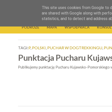
.
This site uses cookies from Google to de
Okiem Obiektywu
are shared with Google along with perfo
statistics, and to detect and address a
PODRÓŻE
MAPA
WSPÓŁPRACA
KONSUL
TAGI:
P
,
POLSKI
,
PUCHAR W DOGTREKKINGU
,
PUN
Punktacja Pucharu Kujaw
Publikujemy punktację Pucharu Kujawsko-Pomorskiego w