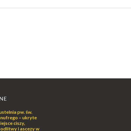
NE
ustelnia pw. św.
nufrego – ukryte
iejsce ciszy,
odlitwy i ascezy w