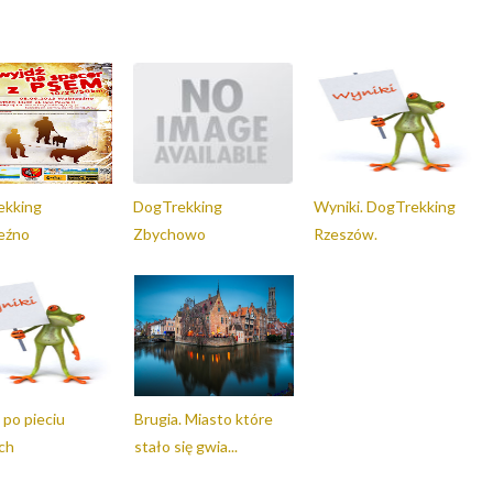
ekking
DogTrekking
Wyniki. DogTrekking
eźno
Zbychowo
Rzeszów.
 po pieciu
Brugia. Miasto które
ch
stało się gwia...