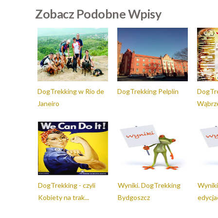
Zobacz Podobne Wpisy
DogTrekking w Rio de
DogTrekking Pelplin
DogTr
Janeiro
Wąbrz
DogTrekking - czyli
Wyniki. DogTrekking
Wyniki
Kobiety na trak...
Bydgoszcz
edycja