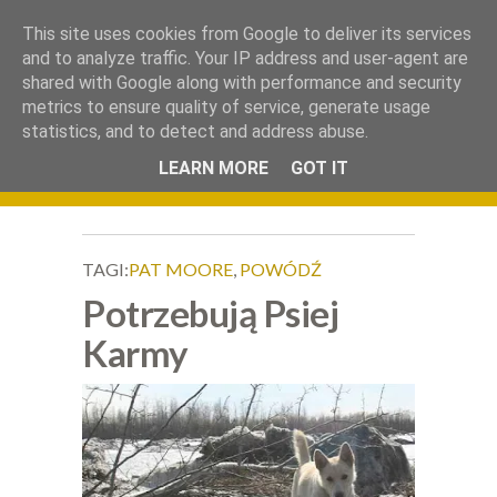
.
This site uses cookies from Google to deliver its services
Okiem Obiektywu
and to analyze traffic. Your IP address and user-agent are
shared with Google along with performance and security
metrics to ensure quality of service, generate usage
statistics, and to detect and address abuse.
LEARN MORE
GOT IT
TAGI:
PAT MOORE
,
POWÓDŹ
Potrzebują Psiej
Karmy