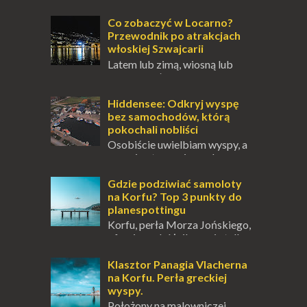
się ucieczką od świata, treningiem
przetrwania lub romantycznym życiem. Dla
Co zobaczyć w Locarno?
innych to nieustanne przebywanie z B...
Przewodnik po atrakcjach
włoskiej Szwajcarii
Latem lub zimą, wiosną lub
jesienią, południe Szwajcarii to
miejsce, które zdecydowanie warto
odwiedzić. Moja zimowa podróż do
Hiddensee: Odkryj wyspę
Locarno gwara...
bez samochodów, którą
pokochali nobliści
Osobiście uwielbiam wyspy, a
uczucie otoczenia wodą
zawsze mnie fascynuje. Mały kawałek ziemi
pośrodku Bałtyku? To zawsze brzmi jak
Gdzie podziwiać samoloty
doskonał...
na Korfu? Top 3 punkty do
planespottingu
Korfu, perła Morza Jońskiego,
oferuje podróżnikom nie tylko
wspaniałe plaże, zabytki i klimatyczne
wioski, ale także coś wyjątkowego –
Klasztor Panagia Vlacherna
prawd...
na Korfu. Perła greckiej
wyspy.
Położony na malowniczej