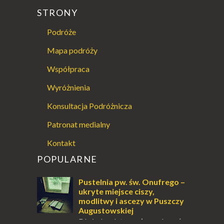
STRONY
Podróże
Mapa podróży
Współpraca
Wyróżnienia
Konsultacja Podróżnicza
Patronat medialny
Kontakt
POPULARNE
Pustelnia pw. św. Onufrego –
ukryte miejsce ciszy,
modlitwy i ascezy w Puszczy
Augustowskiej
Dla jednych to może wydawać