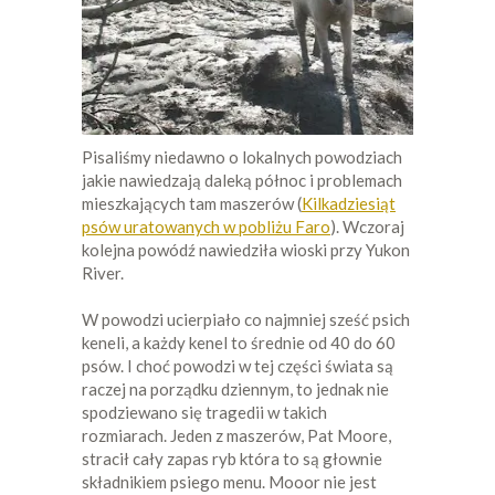
Pisaliśmy niedawno o lokalnych powodziach
jakie nawiedzają daleką północ i problemach
mieszkających tam maszerów (
Kilkadziesiąt
psów uratowanych w pobliżu Faro
). Wczoraj
kolejna powódź nawiedziła wioski przy Yukon
River.
W powodzi ucierpiało co najmniej sześć psich
keneli, a każdy kenel to średnie od 40 do 60
psów. I choć powodzi w tej części świata są
raczej na porządku dziennym, to jednak nie
spodziewano się tragedii w takich
rozmiarach. Jeden z maszerów, Pat Moore,
stracił cały zapas ryb która to są głownie
składnikiem psiego menu. Mooor nie jest