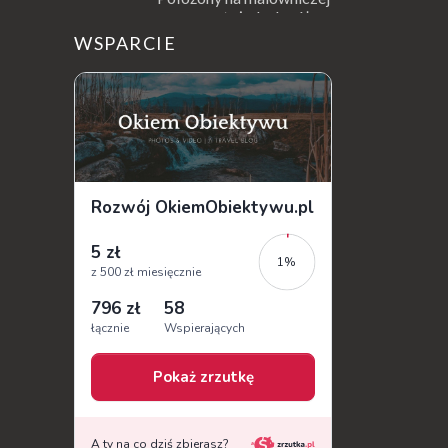
wysepce, tuż obok półwyspu
Kanoni, Święty Klasztor Panagia Vlacherna
WSPARCIE
jest jednym z najbardziej rozpoznawalnych
symbo...